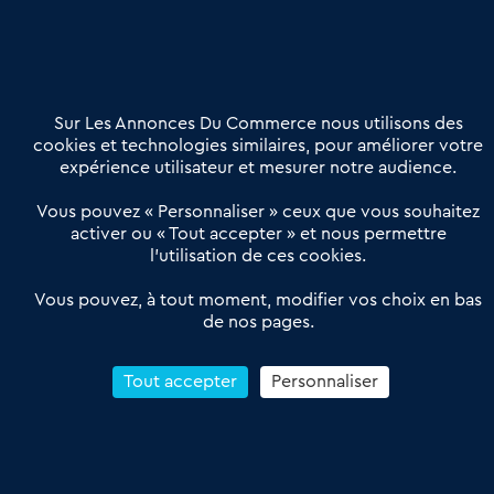
02 54 56 03 17
Contactez-nous
Villes et Territoires
Notre solution
Offres Pro
Sur Les Annonces Du Commerce nous utilisons des
Actualités
Qui sommes nous ?
cookies et technologies similaires, pour améliorer votre
expérience utilisateur et mesurer notre audience.
Derniers articles
Vous pouvez « Personnaliser » ceux que vous souhaitez
activer ou « Tout accepter » et nous permettre
Réseau 3C : un partenaire national dédié aux transactions
l’utilisation de ces cookies.
d’entreprises et de commerces
Petitscommerces : Un partenariat au service du commerce de
Vous pouvez, à tout moment, modifier vos choix en bas
de nos pages.
proximité et des territoires
1er Baromètre de la transmission de fonds de commerce
Reprendre un Restaurant Rapide
Tout accepter
Personnaliser
Céder son Fonds de Commerce : Comment réussir sa vente
4.6
13 avis Google