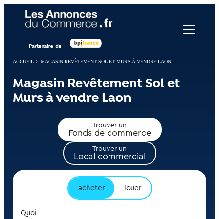
Panneau de gestion des cookies
ACCUEIL
>
MAGASIN REVÊTEMENT SOL ET MURS À VENDRE LAON
Magasin Revêtement Sol et
Murs à vendre Laon
Trouver un
Fonds de commerce
Trouver un
Local commercial
acheter
louer
Quoi