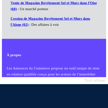
Vente de Magasins Revêtement Sol et Murs dans l'Oise
(60)
: Un marché porteur
Cession de Magasins Revêtement Sol et Murs dans
l'Aisne (02)
: Des affaires à voir
À propos
Les Annonces du Commerce propose un outil unique de mise
en relation qualifiée conçu pour les acteurs de l’immobilier
commercial et les collectivités territoriales, simple et intégrant
Tout refuser
une dimension humaine
Publier une annonce
Etre accompagné
Nous contacter