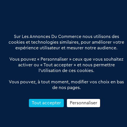
Nous contacter
02 54 56 03 17
Contactez-nous
Villes et Territoires
Notre solution
Offres Pro
Sur Les Annonces Du Commerce nous utilisons des
Actualités
Qui sommes nous ?
cookies et technologies similaires, pour améliorer votre
expérience utilisateur et mesurer notre audience.
Derniers articles
Vous pouvez « Personnaliser » ceux que vous souhaitez
activer ou « Tout accepter » et nous permettre
Réseau 3C : un partenaire national dédié aux transactions
l’utilisation de ces cookies.
d’entreprises et de commerces
Petitscommerces : Un partenariat au service du commerce de
Vous pouvez, à tout moment, modifier vos choix en bas
de nos pages.
proximité et des territoires
1er Baromètre de la transmission de fonds de commerce
Reprendre un Restaurant Rapide
Tout accepter
Personnaliser
Céder son Fonds de Commerce : Comment réussir sa vente
4.6
13 avis Google