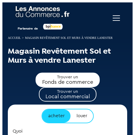
Panneau de gestion des cookies
ACCUEIL
>
MAGASIN REVÊTEMENT SOL ET MURS À VENDRE LANESTER
Magasin Revêtement Sol et
Murs à vendre Lanester
Trouver un
Fonds de commerce
Trouver un
Local commercial
acheter
louer
Quoi