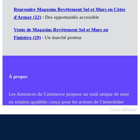
Reprendre Magasins Revêtement Sol et Murs en Côtes
d'Armor (22)
: Des opportunités accessible
Vente de Magasins Revêtement Sol et Murs en
Finistère (29)
: Un marché porteur
À propos
Les Annonces du Commerce propose un outil unique de mise
en relation qualifiée conçu pour les acteurs de l’immobilier
commercial et les collectivités territoriales, simple et intégrant
Tout refuser
une dimension humaine
Publier une annonce
Etre accompagné