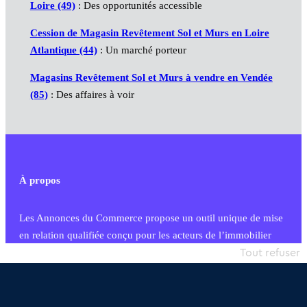
Loire (49)
: Des opportunités accessible
Cession de Magasin Revêtement Sol et Murs en Loire
Atlantique (44)
: Un marché porteur
Magasins Revêtement Sol et Murs à vendre en Vendée
(85)
: Des affaires à voir
À propos
Les Annonces du Commerce propose un outil unique de mise
en relation qualifiée conçu pour les acteurs de l’immobilier
commercial et les collectivités territoriales, simple et intégrant
Tout refuser
une dimension humaine
Publier une annonce
Etre accompagné