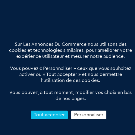
Nous contacter
02 54 56 03 17
Contactez-nous
Villes et Territoires
Notre solution
Offres Pro
Sur Les Annonces Du Commerce nous utilisons des
Actualités
Qui sommes nous ?
cookies et technologies similaires, pour améliorer votre
expérience utilisateur et mesurer notre audience.
Derniers articles
Vous pouvez « Personnaliser » ceux que vous souhaitez
activer ou « Tout accepter » et nous permettre
Réseau 3C : un partenaire national dédié aux transactions
l’utilisation de ces cookies.
d’entreprises et de commerces
Petitscommerces : Un partenariat au service du commerce de
Vous pouvez, à tout moment, modifier vos choix en bas
de nos pages.
proximité et des territoires
1er Baromètre de la transmission de fonds de commerce
Reprendre un Restaurant Rapide
Tout accepter
Personnaliser
Céder son Fonds de Commerce : Comment réussir sa vente
4.6
13 avis Google