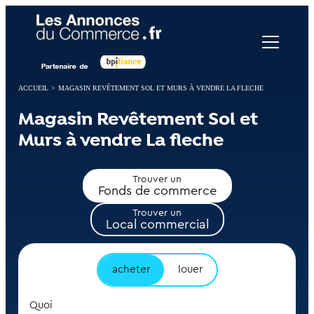
Panneau de gestion des cookies
ACCUEIL
>
MAGASIN REVÊTEMENT SOL ET MURS À VENDRE LA FLECHE
Magasin Revêtement Sol et
Murs à vendre La fleche
Trouver un
Fonds de commerce
Trouver un
Local commercial
acheter
louer
Quoi