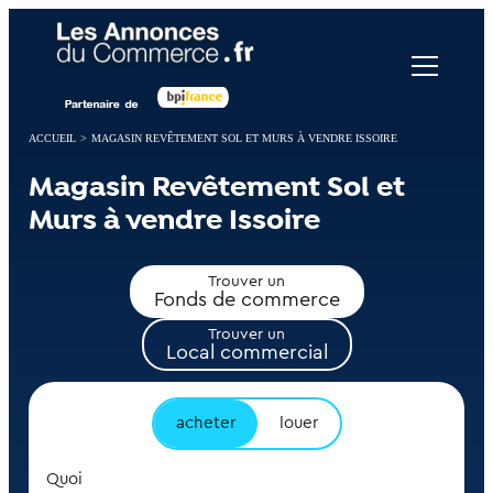
Panneau de gestion des cookies
ACCUEIL
>
MAGASIN REVÊTEMENT SOL ET MURS À VENDRE ISSOIRE
Magasin Revêtement Sol et
Murs à vendre Issoire
Trouver un
Fonds de commerce
Trouver un
Local commercial
acheter
louer
Quoi