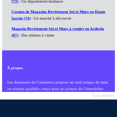
(73)
: Un département tendance
Cession de Magasins Revêtement Sol et Murs en Haute
Savoie (74)
: Un marché à découvrir
Magasin Revêtement Sol et Murs à vendre en Ardèche
(07)
: Des affaires à visiter
À propos
Les Annonces du Commerce propose un outil unique de mise
en relation qualifiée conçu pour les acteurs de l’immobilier
commercial et les collectivités territoriales, simple et intégrant
Tout refuser
une dimension humaine
Publier une annonce
Etre accompagné