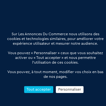
Nous contacter
02 54 56 03 17
Contactez-nous
Villes et Territoires
Notre solution
Offres Pro
Sur Les Annonces Du Commerce nous utilisons des
Actualités
Qui sommes nous ?
cookies et technologies similaires, pour améliorer votre
expérience utilisateur et mesurer notre audience.
Derniers articles
Vous pouvez « Personnaliser » ceux que vous souhaitez
activer ou « Tout accepter » et nous permettre
Réseau 3C : un partenaire national dédié aux transactions
l’utilisation de ces cookies.
d’entreprises et de commerces
Petitscommerces : Un partenariat au service du commerce de
Vous pouvez, à tout moment, modifier vos choix en bas
de nos pages.
proximité et des territoires
1er Baromètre de la transmission de fonds de commerce
Reprendre un Restaurant Rapide
Tout accepter
Personnaliser
Céder son Fonds de Commerce : Comment réussir sa vente
4.6
13 avis Google