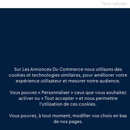
commercial et les collectivités territoriales, simple et intégrant
Tout refuser
une dimension humaine
Publier une annonce
Etre accompagné
Nous contacter
02 54 56 03 17
Contactez-nous
Villes et Territoires
Notre solution
Offres Pro
Sur Les Annonces Du Commerce nous utilisons des
Actualités
Qui sommes nous ?
cookies et technologies similaires, pour améliorer votre
expérience utilisateur et mesurer notre audience.
Derniers articles
Vous pouvez « Personnaliser » ceux que vous souhaitez
activer ou « Tout accepter » et nous permettre
Réseau 3C : un partenaire national dédié aux transactions
l’utilisation de ces cookies.
d’entreprises et de commerces
Petitscommerces : Un partenariat au service du commerce de
Vous pouvez, à tout moment, modifier vos choix en bas
de nos pages.
proximité et des territoires
1er Baromètre de la transmission de fonds de commerce