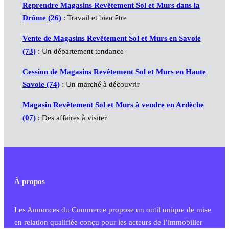
Reprendre Magasins Revêtement Sol et Murs dans la
Drôme (26)
: Travail et bien être
Vente de Magasins Revêtement Sol et Murs en Savoie
(73)
: Un département tendance
Cession de Magasins Revêtement Sol et Murs en Haute
Savoie (74)
: Un marché à découvrir
Magasin Revêtement Sol et Murs à vendre en Ardèche
(07)
: Des affaires à visiter
À propos
Les Annonces du Commerce propose un outil unique de mise
en relation qualifiée conçu pour les acteurs de l’immobilier