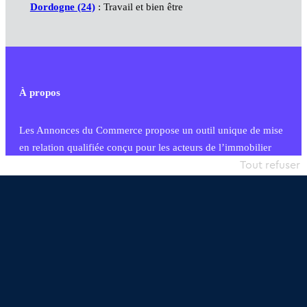
Dordogne (24)
: Travail et bien être
À propos
Les Annonces du Commerce propose un outil unique de mise
en relation qualifiée conçu pour les acteurs de l’immobilier
commercial et les collectivités territoriales, simple et intégrant
Tout refuser
une dimension humaine
Publier une annonce
Etre accompagné
Nous contacter
02 54 56 03 17
Contactez-nous
Villes et Territoires
Notre solution