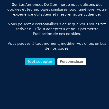
Offres Pro
Sur Les Annonces Du Commerce nous utilisons des
Actualités
Qui sommes nous ?
cookies et technologies similaires, pour améliorer votre
expérience utilisateur et mesurer notre audience.
Derniers articles
Vous pouvez « Personnaliser » ceux que vous souhaitez
activer ou « Tout accepter » et nous permettre
Réseau 3C : un partenaire national dédié aux transactions
l’utilisation de ces cookies.
d’entreprises et de commerces
Petitscommerces : Un partenariat au service du commerce de
Vous pouvez, à tout moment, modifier vos choix en bas
de nos pages.
proximité et des territoires
1er Baromètre de la transmission de fonds de commerce
Reprendre un Restaurant Rapide
Tout accepter
Personnaliser
Céder son Fonds de Commerce : Comment réussir sa vente
4.6
13 avis Google
Conditions Générales de Vente & d’Utilisation
Les Annonces du Commerce 2011-2026 – Tous droits réservés – réalisé
par
Dare Dare