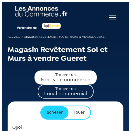
Panneau de gestion des cookies
ACCUEIL
>
MAGASIN REVÊTEMENT SOL ET MURS À VENDRE GUERET
Magasin Revêtement Sol et
Murs à vendre Gueret
Trouver un
Fonds de commerce
Trouver un
Local commercial
acheter
louer
Quoi