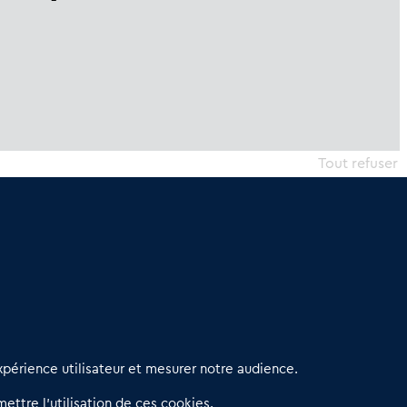
Tout refuser
erniers articles
périence utilisateur et mesurer notre audience.
éseau 3C : un partenaire national dédié aux transactions
ettre l’utilisation de ces cookies.