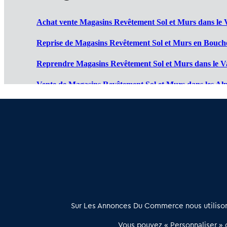
Achat vente Magasins Revêtement Sol et Murs dans le V
Reprise de Magasins Revêtement Sol et Murs en Bouch
Reprendre Magasins Revêtement Sol et Murs dans le Va
Vente de Magasins Revêtement Sol et Murs dans les Alp
Cession de Magasins Revêtement Sol et Murs dans les H
Magasin Revêtement Sol et Murs à vendre dans les Alpe
À propos
Sur Les Annonces Du Commerce nous utilisons
Les Annonces du Commerce propose un outil unique de mise en
Vous pouvez « Personnaliser » c