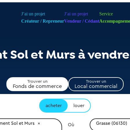
J’ai un projet
J’ai un projet
Service
Créateur / Repreneur
Vendeur / Cédant
Accompagneme
 Sol et Murs à vendre
Trouver un
Trouver un
Fonds de commerce
Local commercial
acheter
louer
ent Sol et Murs
Grasse (06130)
Où