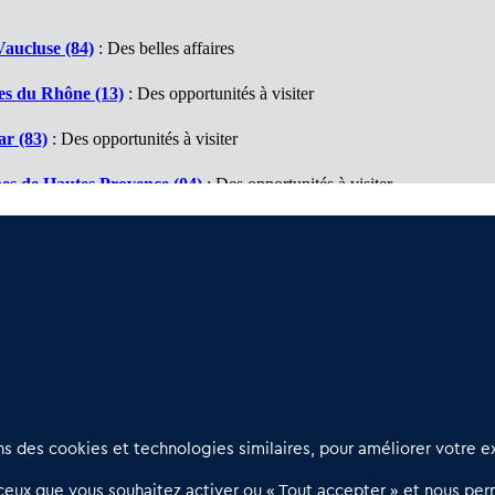
aucluse (84)
: Des belles affaires
es du Rhône (13)
: Des opportunités à visiter
r (83)
: Des opportunités à visiter
es de Hautes Provence (04)
: Des opportunités à visiter
autes Alpes (05)
: Des opportunités à visiter
s Maritimes (06)
: Des opportunités à visiter
Nous contacter
D
 des cookies et technologies similaires, pour améliorer votre ex
02 54 56 03 17
R
eux que vous souhaitez activer ou « Tout accepter » et nous perm