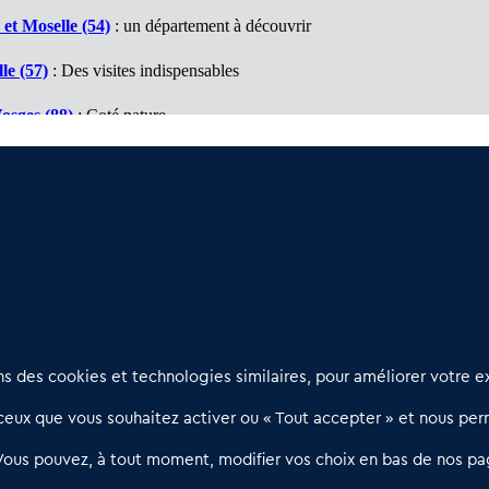
et Moselle (54)
: un département à découvrir
le (57)
: Des visites indispensables
osges (88)
: Coté nature
aut Rhin (68)
: Des opportunités à découvrir
 Rhin (67)
: De bonnes surprises
Nous contacter
D
 des cookies et technologies similaires, pour améliorer votre ex
02 54 56 03 17
R
eux que vous souhaitez activer ou « Tout accepter » et nous perm
Contactez-nous
l
d
Villes et Territoires
Notre solution
P
Vous pouvez, à tout moment, modifier vos choix en bas de nos pa
Offres Pro
Actualités
p