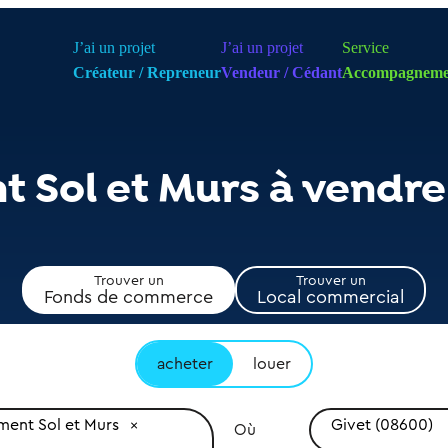
J’ai un projet
J’ai un projet
Service
Créateur / Repreneur
Vendeur / Cédant
Accompagneme
 Sol et Murs à vendre
Trouver un
Trouver un
Fonds de commerce
Local commercial
acheter
louer
ent Sol et Murs
Givet (08600)
Où