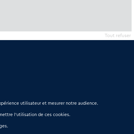
Tout refuser
erniers articles
périence utilisateur et mesurer notre audience.
éseau 3C : un partenaire national dédié aux transactions
ettre l’utilisation de ces cookies.
’entreprises et de commerces
etitscommerces : Un partenariat au service du commerce de
ges.
roximité et des territoires