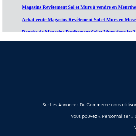
Magasins Revêtement Sol et Murs à vendre en Meurthe 
Achat vente Magasins Revêtement Sol et Murs en Mosel
Reprise de Magasins Revêtement Sol et Murs dans les V
Reprendre Magasins Revêtement Sol et Murs dans le H
Vente de Magasins Revêtement Sol et Murs dans le Bas
À propos
Sur Les Annonces Du Commerce nous utilisons
Les Annonces du Commerce propose un outil unique de mise en
Vous pouvez « Personnaliser » c
relation qualifiée conçu pour les acteurs de l’immobilier commercia
et les collectivités territoriales, simple et intégrant une dimension
humaine