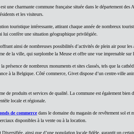
 est une charmante commune française située dans le département des A
sidents et les visiteurs.
nation touristique intéressante, attirant chaque année de nombreux tourist
i lui confère une situation géographique privilégiée.
offrant ainsi de nombreuses possibilités d’activités de plein air pour l
me de la ville, qui surplombe la Meuse et offre une vue imprenable sur la
 la présence de nombreux monuments et sites classés, tels que la cathéd
rance à la Belgique. Côté commerce, Givet dispose d’un centre-ville an
amme de produits et services de qualité. La commune est également bien d
ntèle locale et régionale.
fonds de commerce
dans le domaine du magasin de revêtement sol et mur
iaux disponibles à la vente ou à la location.
t Diversifiée, ainsi que d’une population locale fidèle, garantit un certa