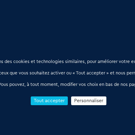
9)
: Travail et bien être
es Orientales (66)
: Département d'opportunités
Nous contacter
D
 des cookies et technologies similaires, pour améliorer votre ex
02 54 56 03 17
R
eux que vous souhaitez activer ou « Tout accepter » et nous perm
Contactez-nous
l
d
Villes et Territoires
Notre solution
P
Vous pouvez, à tout moment, modifier vos choix en bas de nos pa
Offres Pro
Actualités
p
Qui sommes nous ?
1
Tout accepter
Personnaliser
R
C