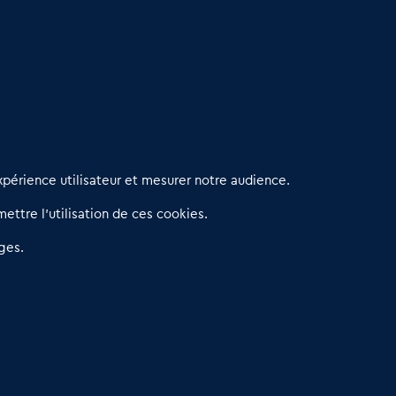
erniers articles
périence utilisateur et mesurer notre audience.
éseau 3C : un partenaire national dédié aux transactions
ettre l’utilisation de ces cookies.
’entreprises et de commerces
etitscommerces : Un partenariat au service du commerce de
ges.
roximité et des territoires
er Baromètre de la transmission de fonds de commerce
eprendre un Restaurant Rapide
éder son Fonds de Commerce : Comment réussir sa vente
4.6
13 avis Google