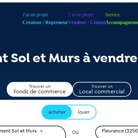
J’ai un projet
J’ai un projet
Service
Créateur / Repreneur
Vendeur / Cédant
Accompagneme
 Sol et Murs à vendre
Trouver un
Trouver un
Fonds de commerce
Local commercial
acheter
louer
ent Sol et Murs
Fleurance (3250
Où