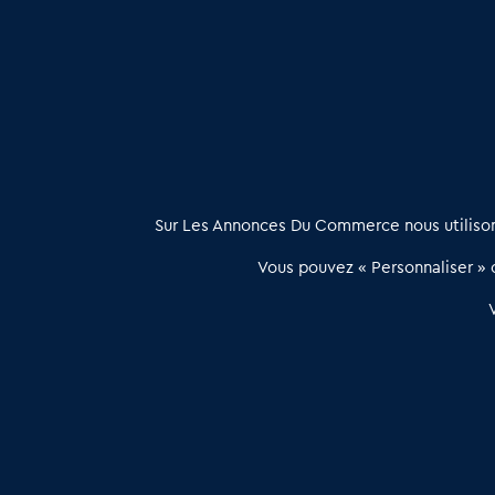
Magasin Revêtement Sol et Murs à vendre en Ariège (0
Achat vente Magasin Revêtement Sol et Murs en Pyréné
À propos
Sur Les Annonces Du Commerce nous utilisons
Les Annonces du Commerce propose un outil unique de mise en
Vous pouvez « Personnaliser » c
relation qualifiée conçu pour les acteurs de l’immobilier commercia
et les collectivités territoriales, simple et intégrant une dimension
humaine
Publier une annonce
Etre accompagné