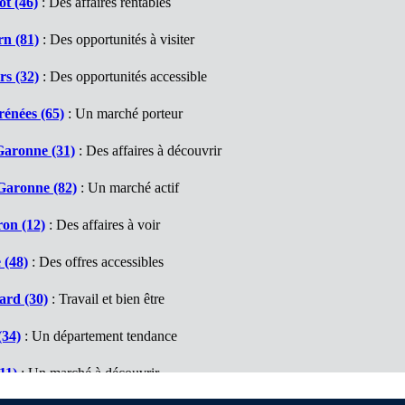
t (46)
: Des affaires rentables
rn (81)
: Des opportunités à visiter
s (32)
: Des opportunités accessible
énées (65)
: Un marché porteur
Garonne (31)
: Des affaires à découvrir
Garonne (82)
: Un marché actif
on (12)
: Des affaires à voir
 (48)
: Des offres accessibles
ard (30)
: Travail et bien être
(34)
: Un département tendance
11)
: Un marché à découvrir