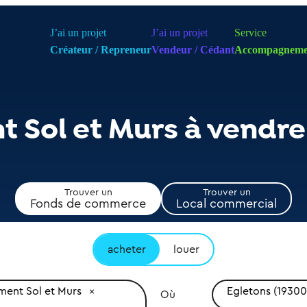
J’ai un projet
J’ai un projet
Service
Créateur / Repreneur
Vendeur / Cédant
Accompagneme
 Sol et Murs à vendre
Trouver un
Trouver un
Fonds de commerce
Local commercial
acheter
louer
ent Sol et Murs
Egletons (19300
Où