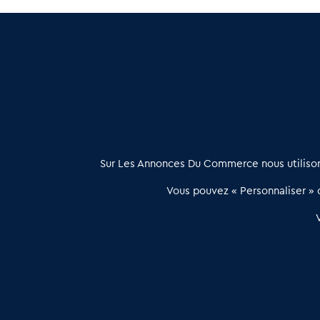
Cession de Magasins Revêtement Sol et Murs en Pyrénée
Magasin Revêtement Sol et Murs à vendre en Dordogne
À propos
Sur Les Annonces Du Commerce nous utilisons
Les Annonces du Commerce propose un outil unique de mise en
Vous pouvez « Personnaliser » c
relation qualifiée conçu pour les acteurs de l’immobilier commercia
et les collectivités territoriales, simple et intégrant une dimension
humaine
Publier une annonce
Etre accompagné