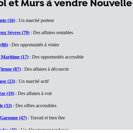
l et Murs à vendre Nouvelle
nte (16)
: Un marché porteur
ux Sèvres (79)
: Des affaires rentables
(86)
: Des opportunités à visiter
 Maritime (17)
: Des opportunités accessible
ienne (87)
: Des affaires à découvrir
use (23)
: Un marché actif
ze (19)
: Des affaires à voir
e (33)
: Des offres accessibles
 Garonne (47)
: Travail et bien être
ndes (40)
: Un département tendance