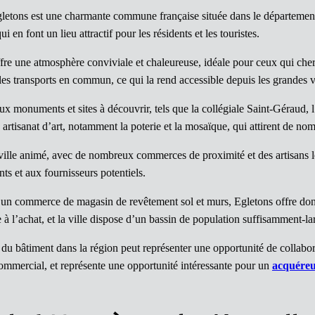
letons est une charmante commune française située dans le département
 en font un lieu attractif pour les résidents et les touristes.
re une atmosphère conviviale et chaleureuse, idéale pour ceux qui cherc
s transports en commun, ce qui la rend accessible depuis les grandes vi
x monuments et sites à découvrir, tels que la collégiale Saint-Géraud, 
tisanat d’art, notamment la poterie et la mosaïque, qui attirent de no
ille animé, avec de nombreux commerces de proximité et des artisans loc
nts et aux fournisseurs potentiels.
e d’un commerce de magasin de revêtement sol et murs, Egletons offre 
 à l’achat, et la ville dispose d’un bassin de population suffisamment-la
 du bâtiment dans la région peut représenter une opportunité de collab
commercial, et représente une opportunité intéressante pour un
acquére