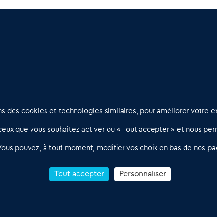
s Atlantiques (64)
: Un marché à découvrir
 (24)
: Travail et bien être
Nous contacter
D
 des cookies et technologies similaires, pour améliorer votre ex
02 54 56 03 17
R
eux que vous souhaitez activer ou « Tout accepter » et nous perm
Contactez-nous
l
d
Villes et Territoires
Notre solution
P
Vous pouvez, à tout moment, modifier vos choix en bas de nos pa
Offres Pro
Actualités
p
Qui sommes nous ?
1
Tout accepter
Personnaliser
R
C