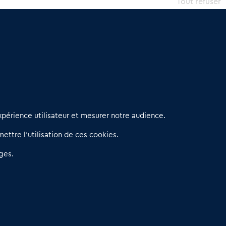
Tout refuser
erniers articles
périence utilisateur et mesurer notre audience.
éseau 3C : un partenaire national dédié aux transactions
ettre l’utilisation de ces cookies.
’entreprises et de commerces
etitscommerces : Un partenariat au service du commerce de
ges.
roximité et des territoires
er Baromètre de la transmission de fonds de commerce
eprendre un Restaurant Rapide
éder son Fonds de Commerce : Comment réussir sa vente
4.6
13 avis Google