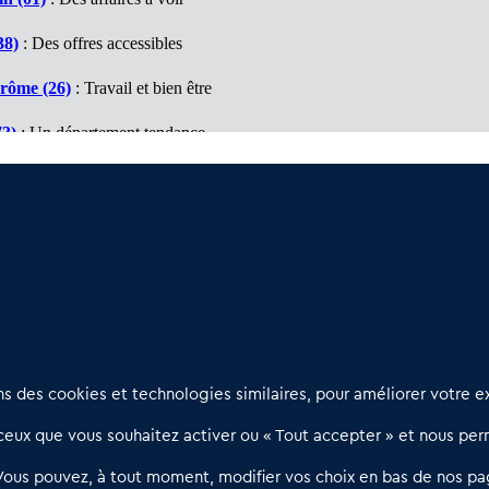
38)
: Des offres accessibles
rôme (26)
: Travail et bien être
73)
: Un département tendance
Savoie (74)
: Un marché à découvrir
(07)
: Des affaires à visiter
Nous contacter
D
 des cookies et technologies similaires, pour améliorer votre ex
02 54 56 03 17
R
eux que vous souhaitez activer ou « Tout accepter » et nous perm
Contactez-nous
l
d
Villes et Territoires
Notre solution
P
Vous pouvez, à tout moment, modifier vos choix en bas de nos pa