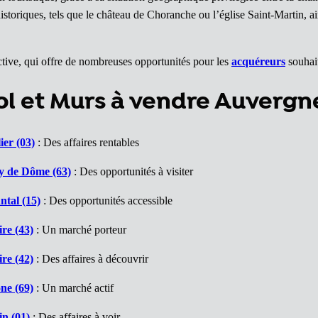
historiques, tels que le château de Choranche ou l’église Saint-Martin, 
ive, qui offre de nombreuses opportunités pour les
acquéreurs
souhai
l et Murs à vendre Auverg
ier (03)
: Des affaires rentables
y de Dôme (63)
: Des opportunités à visiter
tal (15)
: Des opportunités accessible
re (43)
: Un marché porteur
re (42)
: Des affaires à découvrir
ne (69)
: Un marché actif
n (01)
: Des affaires à voir