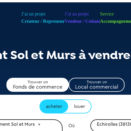
J’ai un projet
J’ai un projet
Service
Créateur / Repreneur
Vendeur / Cédant
Accompagneme
Sol et Murs à vendre 
Trouver un
Trouver un
Fonds de commerce
Local commercial
acheter
louer
ent Sol et Murs
Echirolles (3813
Où