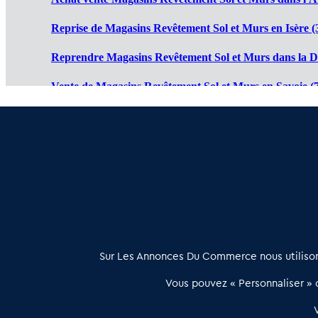
Reprise de Magasins Revêtement Sol et Murs en Isère (
Reprendre Magasins Revêtement Sol et Murs dans la D
Vente de Magasins Revêtement Sol et Murs en Savoie (
Cession de Magasins Revêtement Sol et Murs en Haute 
Magasin Revêtement Sol et Murs à vendre en Ardèche 
À propos
Sur Les Annonces Du Commerce nous utilisons
Les Annonces du Commerce propose un outil unique de mise en
Vous pouvez « Personnaliser » c
relation qualifiée conçu pour les acteurs de l’immobilier commercia
et les collectivités territoriales, simple et intégrant une dimension