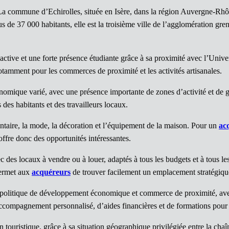
La commune d’Echirolles, située en Isère, dans la région Auvergne-Rhône
 de 37 000 habitants, elle est la troisième ville de l’agglomération gren
e active et une forte présence étudiante grâce à sa proximité avec l’Unive
 notamment pour les commerces de proximité et les activités artisanales.
onomique varié, avec une présence importante de zones d’activité et de
es habitants et des travailleurs locaux.
entaire, la mode, la décoration et l’équipement de la maison. Pour un
ac
fre donc des opportunités intéressantes.
 des locaux à vendre ou à louer, adaptés à tous les budgets et à tous le
permet aux
acquéreurs
de trouver facilement un emplacement stratégiqu
e politique de développement économique et commerce de proximité, ave
ompagnement personnalisé, d’aides financières et de formations pour d
an touristique, grâce à sa situation géographique privilégiée entre la cha