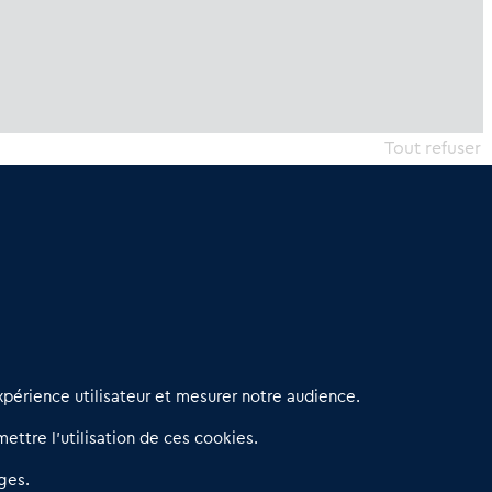
Tout refuser
erniers articles
périence utilisateur et mesurer notre audience.
éseau 3C : un partenaire national dédié aux transactions
ettre l’utilisation de ces cookies.
’entreprises et de commerces
etitscommerces : Un partenariat au service du commerce de
ges.