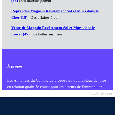
(36)
: Un marché porteur
Reprendre Magasin Revêtement Sol et Murs dans le
Cher (18)
: Des affaires à voir
Vente de Magasin Revêtement Sol et Murs dans le
Loiret (45)
: De belles surprises
À propos
Les Annonces du Commerce propose un outil unique de mise
en relation qualifiée conçu pour les acteurs de l’immobilier
commercial et les collectivités territoriales, simple et intégrant
Tout refuser
une dimension humaine
Publier une annonce
Etre accompagné