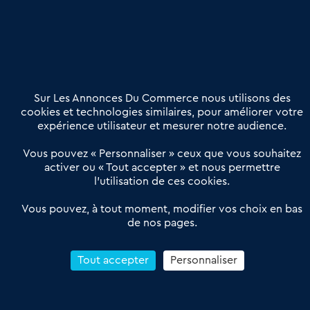
Nous contacter
02 54 56 03 17
Contactez-nous
Villes et Territoires
Notre solution
Offres Pro
Sur Les Annonces Du Commerce nous utilisons des
Actualités
Qui sommes nous ?
cookies et technologies similaires, pour améliorer votre
expérience utilisateur et mesurer notre audience.
Derniers articles
Vous pouvez « Personnaliser » ceux que vous souhaitez
activer ou « Tout accepter » et nous permettre
Réseau 3C : un partenaire national dédié aux transactions
l’utilisation de ces cookies.
d’entreprises et de commerces
Petitscommerces : Un partenariat au service du commerce de
Vous pouvez, à tout moment, modifier vos choix en bas
de nos pages.
proximité et des territoires
1er Baromètre de la transmission de fonds de commerce
Reprendre un Restaurant Rapide
Tout accepter
Personnaliser
Céder son Fonds de Commerce : Comment réussir sa vente
4.6
13 avis Google