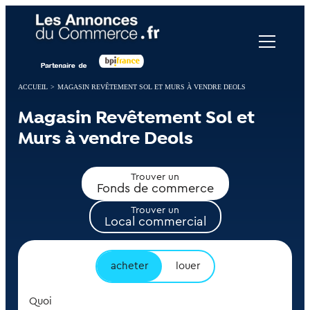
Panneau de gestion des cookies
ACCUEIL
>
MAGASIN REVÊTEMENT SOL ET MURS À VENDRE DEOLS
Magasin Revêtement Sol et
Murs à vendre Deols
Trouver un
Fonds de commerce
Trouver un
Local commercial
acheter
louer
Quoi