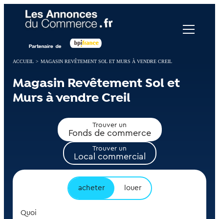
Panneau de gestion des cookies
ACCUEIL
>
MAGASIN REVÊTEMENT SOL ET MURS À VENDRE CREIL
Magasin Revêtement Sol et
Murs à vendre Creil
Trouver un
Fonds de commerce
Trouver un
Local commercial
acheter
louer
Quoi