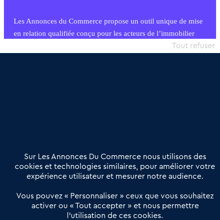
Les Annonces du Commerce propose un outil unique de mise
en relation qualifiée conçu pour les acteurs de l’immobilier
commercial et les collectivités territoriales, simple et intégrant
Tout refuser
une dimension humaine
Publier une annonce
Etre accompagné
Nous contacter
02 54 56 03 17
Contactez-nous
Villes et Territoires
Notre solution
Offres Pro
Sur Les Annonces Du Commerce nous utilisons des
Actualités
Qui sommes nous ?
cookies et technologies similaires, pour améliorer votre
expérience utilisateur et mesurer notre audience.
Derniers articles
Vous pouvez « Personnaliser » ceux que vous souhaitez
activer ou « Tout accepter » et nous permettre
Réseau 3C : un partenaire national dédié aux transactions
l’utilisation de ces cookies.