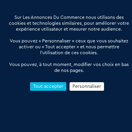
Contactez-nous
Villes et Territoires
Notre solution
Offres Pro
Sur Les Annonces Du Commerce nous utilisons des
Actualités
Qui sommes nous ?
cookies et technologies similaires, pour améliorer votre
expérience utilisateur et mesurer notre audience.
Derniers articles
Vous pouvez « Personnaliser » ceux que vous souhaitez
activer ou « Tout accepter » et nous permettre
Réseau 3C : un partenaire national dédié aux transactions
l’utilisation de ces cookies.
d’entreprises et de commerces
Petitscommerces : Un partenariat au service du commerce de
Vous pouvez, à tout moment, modifier vos choix en bas
de nos pages.
proximité et des territoires
1er Baromètre de la transmission de fonds de commerce
Reprendre un Restaurant Rapide
Tout accepter
Personnaliser
Céder son Fonds de Commerce : Comment réussir sa vente
4.6
13 avis Google
Conditions Générales de Vente & d’Utilisation