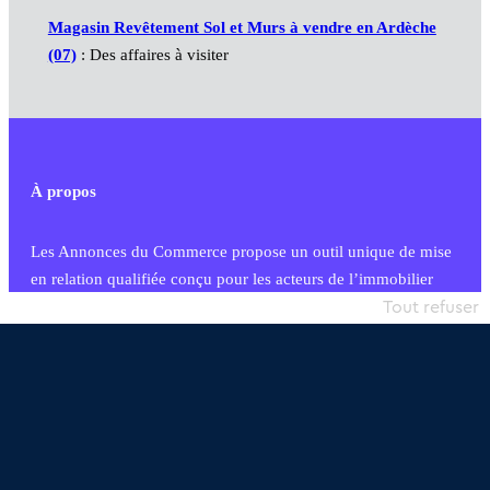
Magasin Revêtement Sol et Murs à vendre en Ardèche
(07)
: Des affaires à visiter
À propos
Les Annonces du Commerce propose un outil unique de mise
en relation qualifiée conçu pour les acteurs de l’immobilier
commercial et les collectivités territoriales, simple et intégrant
Tout refuser
une dimension humaine
Publier une annonce
Etre accompagné
Nous contacter
02 54 56 03 17