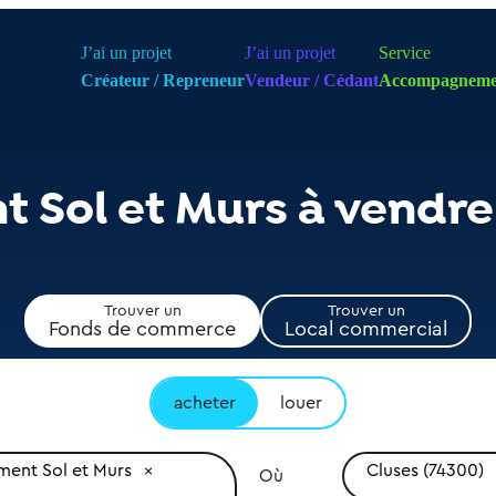
J’ai un projet
J’ai un projet
Service
Créateur / Repreneur
Vendeur / Cédant
Accompagneme
 Sol et Murs à vendre
Trouver un
Trouver un
Fonds de commerce
Local commercial
acheter
louer
ent Sol et Murs
Cluses (74300)
Où