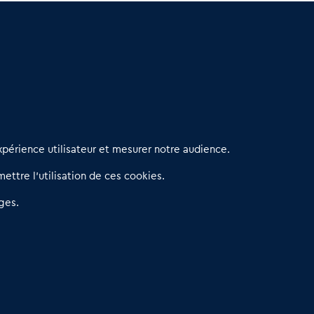
erniers articles
périence utilisateur et mesurer notre audience.
éseau 3C : un partenaire national dédié aux transactions
ettre l’utilisation de ces cookies.
’entreprises et de commerces
etitscommerces : Un partenariat au service du commerce de
ges.
roximité et des territoires
er Baromètre de la transmission de fonds de commerce
eprendre un Restaurant Rapide
éder son Fonds de Commerce : Comment réussir sa vente
4.6
13 avis Google