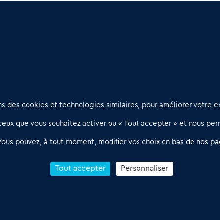
Savoie (74)
: Un marché à découvrir
(07)
: Des affaires à visiter
Nous contacter
D
 des cookies et technologies similaires, pour améliorer votre ex
02 54 56 03 17
R
eux que vous souhaitez activer ou « Tout accepter » et nous perm
Contactez-nous
l
d
Villes et Territoires
Notre solution
P
Vous pouvez, à tout moment, modifier vos choix en bas de nos pa
Offres Pro
Actualités
p
Qui sommes nous ?
1
Tout accepter
Personnaliser
R
C