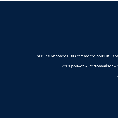
Cession de Magasins Revêtement Sol et Murs en Haute 
Magasin Revêtement Sol et Murs à vendre en Ardèche 
À propos
Sur Les Annonces Du Commerce nous utilisons
Les Annonces du Commerce propose un outil unique de mise en
Vous pouvez « Personnaliser » c
relation qualifiée conçu pour les acteurs de l’immobilier commercia
et les collectivités territoriales, simple et intégrant une dimension
humaine
Publier une annonce
Etre accompagné