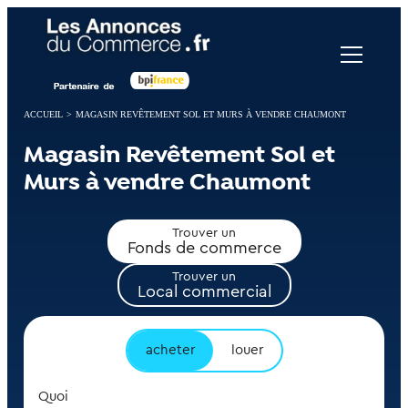
Panneau de gestion des cookies
ACCUEIL
>
MAGASIN REVÊTEMENT SOL ET MURS À VENDRE CHAUMONT
Magasin Revêtement Sol et
Murs à vendre Chaumont
Trouver un
Fonds de commerce
Trouver un
Local commercial
acheter
louer
Quoi