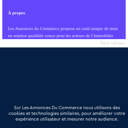
À propos
Les Annonces du Commerce propose un outil unique de mise
en relation qualifiée conçu pour les acteurs de l’immobilier
commercial et les collectivités territoriales, simple et intégrant
Tout refuser
une dimension humaine
Publier une annonce
Etre accompagné
Nous contacter
02 54 56 03 17
Contactez-nous
Villes et Territoires
Notre solution
Offres Pro
Sur Les Annonces Du Commerce nous utilisons des
Actualités
Qui sommes nous ?
cookies et technologies similaires, pour améliorer votre
expérience utilisateur et mesurer notre audience.
Derniers articles