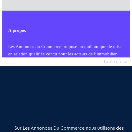
À propos
Les Annonces du Commerce propose un outil unique de mise
en relation qualifiée conçu pour les acteurs de l’immobilier
commercial et les collectivités territoriales, simple et intégrant
Tout refuser
une dimension humaine
Publier une annonce
Etre accompagné
Nous contacter
02 54 56 03 17
Contactez-nous
Villes et Territoires
Notre solution
Offres Pro
Sur Les Annonces Du Commerce nous utilisons des
Actualités