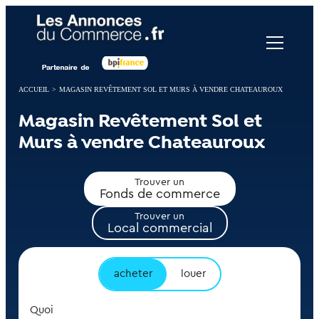
Panneau de gestion des cookies
ACCUEIL
>
MAGASIN REVÊTEMENT SOL ET MURS À VENDRE CHATEAUROUX
Magasin Revêtement Sol et
Murs à vendre Chateauroux
Trouver un
Fonds de commerce
Trouver un
Local commercial
acheter
louer
Quoi