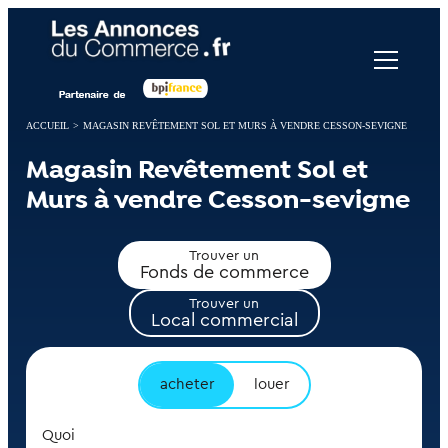
Panneau de gestion des cookies
ACCUEIL
>
MAGASIN REVÊTEMENT SOL ET MURS À VENDRE CESSON-SEVIGNE
Magasin Revêtement Sol et
Murs à vendre Cesson-sevigne
Trouver un
Fonds de commerce
Trouver un
Local commercial
acheter
louer
Quoi