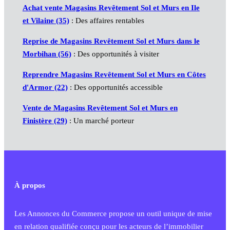
Achat vente Magasins Revêtement Sol et Murs en Ile
et Vilaine (35)
: Des affaires rentables
Reprise de Magasins Revêtement Sol et Murs dans le
Morbihan (56)
: Des opportunités à visiter
Reprendre Magasins Revêtement Sol et Murs en Côtes
d'Armor (22)
: Des opportunités accessible
Vente de Magasins Revêtement Sol et Murs en
Finistère (29)
: Un marché porteur
À propos
Les Annonces du Commerce propose un outil unique de mise
en relation qualifiée conçu pour les acteurs de l’immobilier