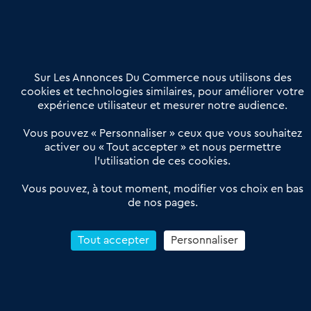
02 54 56 03 17
Contactez-nous
Villes et Territoires
Notre solution
Offres Pro
Sur Les Annonces Du Commerce nous utilisons des
Actualités
Qui sommes nous ?
cookies et technologies similaires, pour améliorer votre
expérience utilisateur et mesurer notre audience.
Derniers articles
Vous pouvez « Personnaliser » ceux que vous souhaitez
activer ou « Tout accepter » et nous permettre
Réseau 3C : un partenaire national dédié aux transactions
l’utilisation de ces cookies.
d’entreprises et de commerces
Petitscommerces : Un partenariat au service du commerce de
Vous pouvez, à tout moment, modifier vos choix en bas
de nos pages.
proximité et des territoires
1er Baromètre de la transmission de fonds de commerce
Reprendre un Restaurant Rapide
Tout accepter
Personnaliser
Céder son Fonds de Commerce : Comment réussir sa vente
4.6
13 avis Google