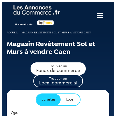
Panneau de gestion des cookies
ACCUEIL
>
MAGASIN REVÊTEMENT SOL ET MURS À VENDRE CAEN
Magasin Revêtement Sol et
Murs à vendre Caen
Trouver un
Fonds de commerce
Trouver un
Local commercial
acheter
louer
Quoi