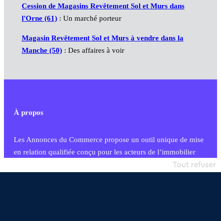
Cession de Magasins Revêtement Sol et Murs dans
l'Orne (61)
: Un marché porteur
Magasin Revêtement Sol et Murs à vendre dans la
Manche (50)
: Des affaires à voir
À propos
Les Annonces du Commerce propose un outil unique de mise
en relation qualifiée conçu pour les acteurs de l’immobilier
commercial et les collectivités territoriales, simple et intégrant
Tout refuser
une dimension humaine
Publier une annonce
Etre accompagné
Nous contacter