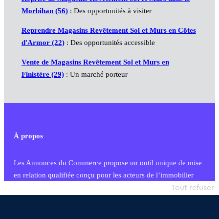
Morbihan (56)
: Des opportunités à visiter
Reprendre Magasins Revêtement Sol et Murs en Côtes
d'Armor (22)
: Des opportunités accessible
Vente de Magasins Revêtement Sol et Murs en
Finistère (29)
: Un marché porteur
À propos
Les Annonces du Commerce propose un outil unique de mise
en relation qualifiée conçu pour les acteurs de l’immobilier
commercial et les collectivités territoriales, simple et intégrant
Tout refuser
une dimension humaine
Publier une annonce