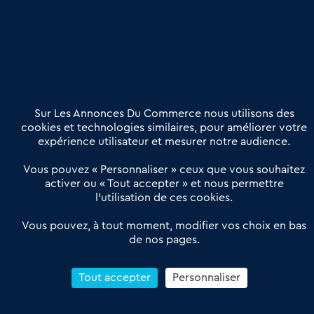
Etre accompagné
Nous contacter
02 54 56 03 17
Contactez-nous
Villes et Territoires
Notre solution
Offres Pro
Sur Les Annonces Du Commerce nous utilisons des
Actualités
Qui sommes nous ?
cookies et technologies similaires, pour améliorer votre
expérience utilisateur et mesurer notre audience.
Derniers articles
Vous pouvez « Personnaliser » ceux que vous souhaitez
activer ou « Tout accepter » et nous permettre
Réseau 3C : un partenaire national dédié aux transactions
l’utilisation de ces cookies.
d’entreprises et de commerces
Petitscommerces : Un partenariat au service du commerce de
Vous pouvez, à tout moment, modifier vos choix en bas
de nos pages.
proximité et des territoires
1er Baromètre de la transmission de fonds de commerce
Reprendre un Restaurant Rapide
Tout accepter
Personnaliser
Céder son Fonds de Commerce : Comment réussir sa vente