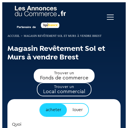
Panneau de gestion des cookies
ACCUEIL
>
MAGASIN REVÊTEMENT SOL ET MURS À VENDRE BREST
Magasin Revêtement Sol et
Murs à vendre Brest
Trouver un
Fonds de commerce
Trouver un
Local commercial
acheter
louer
Quoi