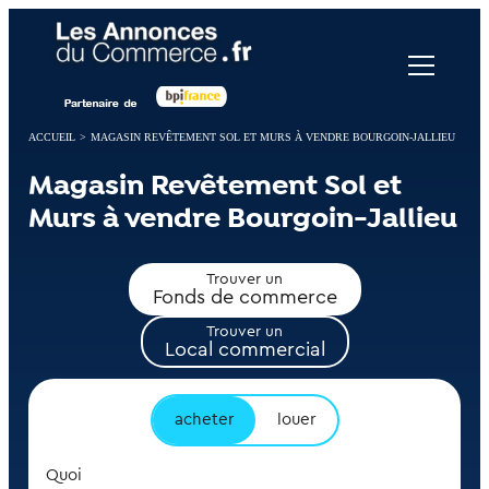
Panneau de gestion des cookies
ACCUEIL
>
MAGASIN REVÊTEMENT SOL ET MURS À VENDRE BOURGOIN-JALLIEU
Magasin Revêtement Sol et
Murs à vendre Bourgoin-Jallieu
Trouver un
Fonds de commerce
Trouver un
Local commercial
acheter
louer
Quoi