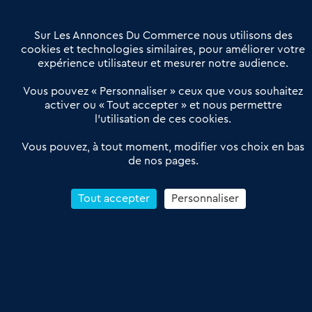
Contactez-nous
Villes et Territoires
Notre solution
Offres Pro
Sur Les Annonces Du Commerce nous utilisons des
Actualités
Qui sommes nous ?
cookies et technologies similaires, pour améliorer votre
expérience utilisateur et mesurer notre audience.
Derniers articles
Vous pouvez « Personnaliser » ceux que vous souhaitez
activer ou « Tout accepter » et nous permettre
Réseau 3C : un partenaire national dédié aux transactions
l’utilisation de ces cookies.
d’entreprises et de commerces
Petitscommerces : Un partenariat au service du commerce de
Vous pouvez, à tout moment, modifier vos choix en bas
de nos pages.
proximité et des territoires
1er Baromètre de la transmission de fonds de commerce
Reprendre un Restaurant Rapide
Tout accepter
Personnaliser
Céder son Fonds de Commerce : Comment réussir sa vente
4.6
13 avis Google
Conditions Générales de Vente & d’Utilisation