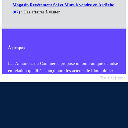
Magasin Revêtement Sol et Murs à vendre en Ardèche
(07)
: Des affaires à visiter
À propos
Les Annonces du Commerce propose un outil unique de mise
en relation qualifiée conçu pour les acteurs de l’immobilier
commercial et les collectivités territoriales, simple et intégrant
Tout refuser
une dimension humaine
Publier une annonce
Etre accompagné
Nous contacter
02 54 56 03 17