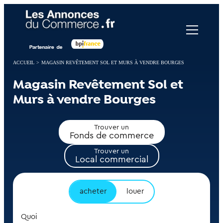
Panneau de gestion des cookies
ACCUEIL
>
MAGASIN REVÊTEMENT SOL ET MURS À VENDRE BOURGES
Magasin Revêtement Sol et
Murs à vendre Bourges
Trouver un
Fonds de commerce
Trouver un
Local commercial
acheter
louer
Quoi