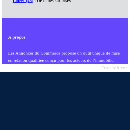
Loiret (45)
: De belles surprises
À propos
Les Annonces du Commerce propose un outil unique de mise
en relation qualifiée conçu pour les acteurs de l’immobilier
commercial et les collectivités territoriales, simple et intégrant
Tout refuser
une dimension humaine
Publier une annonce
Etre accompagné
Nous contacter
02 54 56 03 17
Contactez-nous
Villes et Territoires
Notre solution