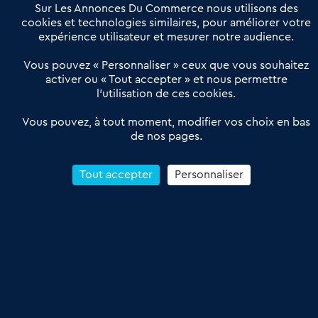
Offres Pro
Sur Les Annonces Du Commerce nous utilisons des
Actualités
Qui sommes nous ?
cookies et technologies similaires, pour améliorer votre
expérience utilisateur et mesurer notre audience.
Derniers articles
Vous pouvez « Personnaliser » ceux que vous souhaitez
activer ou « Tout accepter » et nous permettre
Réseau 3C : un partenaire national dédié aux transactions
l’utilisation de ces cookies.
d’entreprises et de commerces
Petitscommerces : Un partenariat au service du commerce de
Vous pouvez, à tout moment, modifier vos choix en bas
de nos pages.
proximité et des territoires
1er Baromètre de la transmission de fonds de commerce
Reprendre un Restaurant Rapide
Tout accepter
Personnaliser
Céder son Fonds de Commerce : Comment réussir sa vente
4.6
13 avis Google
Conditions Générales de Vente & d’Utilisation
Les Annonces du Commerce 2011-2026 – Tous droits réservés – réalisé
par
Dare Dare