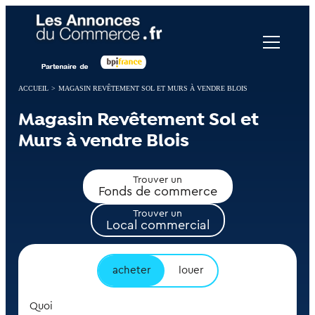
Panneau de gestion des cookies
ACCUEIL
>
MAGASIN REVÊTEMENT SOL ET MURS À VENDRE BLOIS
Magasin Revêtement Sol et
Murs à vendre Blois
Trouver un
Fonds de commerce
Trouver un
Local commercial
acheter
louer
Quoi