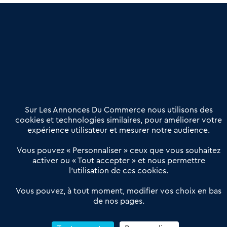
une dimension humaine
Publier une annonce
Etre accompagné
Nous contacter
02 54 56 03 17
Contactez-nous
Villes et Territoires
Notre solution
Offres Pro
Sur Les Annonces Du Commerce nous utilisons des
Actualités
Qui sommes nous ?
cookies et technologies similaires, pour améliorer votre
expérience utilisateur et mesurer notre audience.
Derniers articles
Vous pouvez « Personnaliser » ceux que vous souhaitez
activer ou « Tout accepter » et nous permettre
Réseau 3C : un partenaire national dédié aux transactions
l’utilisation de ces cookies.
d’entreprises et de commerces
Petitscommerces : Un partenariat au service du commerce de
Vous pouvez, à tout moment, modifier vos choix en bas
de nos pages.
proximité et des territoires
1er Baromètre de la transmission de fonds de commerce