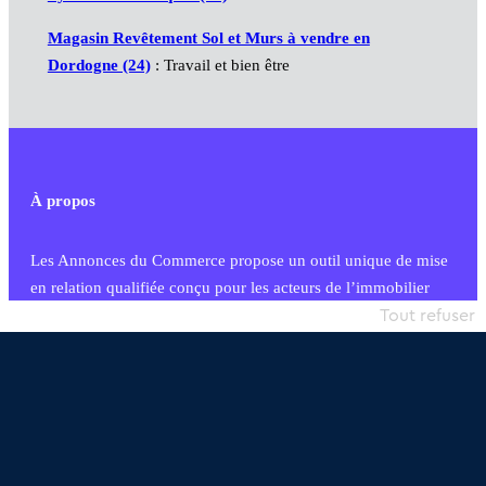
Magasin Revêtement Sol et Murs à vendre en
Dordogne (24)
: Travail et bien être
À propos
Les Annonces du Commerce propose un outil unique de mise
en relation qualifiée conçu pour les acteurs de l’immobilier
commercial et les collectivités territoriales, simple et intégrant
Tout refuser
une dimension humaine
Publier une annonce
Etre accompagné
Nous contacter
02 54 56 03 17