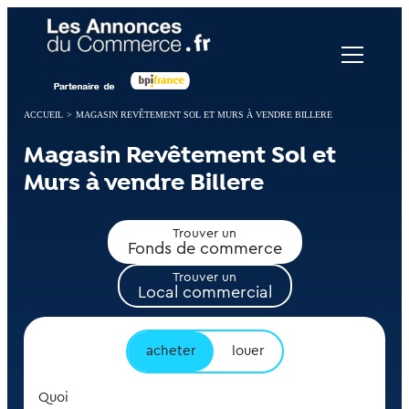
Panneau de gestion des cookies
ACCUEIL
>
MAGASIN REVÊTEMENT SOL ET MURS À VENDRE BILLERE
Magasin Revêtement Sol et
Murs à vendre Billere
Trouver un
Fonds de commerce
Trouver un
Local commercial
acheter
louer
Quoi