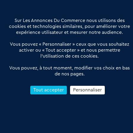
Contactez-nous
Villes et Territoires
Notre solution
Offres Pro
Sur Les Annonces Du Commerce nous utilisons des
Actualités
Qui sommes nous ?
cookies et technologies similaires, pour améliorer votre
expérience utilisateur et mesurer notre audience.
Derniers articles
Vous pouvez « Personnaliser » ceux que vous souhaitez
activer ou « Tout accepter » et nous permettre
Réseau 3C : un partenaire national dédié aux transactions
l’utilisation de ces cookies.
d’entreprises et de commerces
Petitscommerces : Un partenariat au service du commerce de
Vous pouvez, à tout moment, modifier vos choix en bas
de nos pages.
proximité et des territoires
1er Baromètre de la transmission de fonds de commerce
Reprendre un Restaurant Rapide
Tout accepter
Personnaliser
Céder son Fonds de Commerce : Comment réussir sa vente
4.6
13 avis Google
Conditions Générales de Vente & d’Utilisation