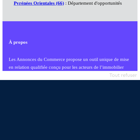
Pyrénées Orientales (66)
: Département d'opportunités
À propos
Les Annonces du Commerce propose un outil unique de mise
en relation qualifiée conçu pour les acteurs de l’immobilier
commercial et les collectivités territoriales, simple et intégrant
Tout refuser
une dimension humaine
Publier une annonce
Etre accompagné
Nous contacter
02 54 56 03 17
Contactez-nous
Villes et Territoires
Notre solution