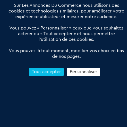
Offres Pro
Sur Les Annonces Du Commerce nous utilisons des
Actualités
Qui sommes nous ?
cookies et technologies similaires, pour améliorer votre
expérience utilisateur et mesurer notre audience.
Derniers articles
Vous pouvez « Personnaliser » ceux que vous souhaitez
activer ou « Tout accepter » et nous permettre
Réseau 3C : un partenaire national dédié aux transactions
l’utilisation de ces cookies.
d’entreprises et de commerces
Petitscommerces : Un partenariat au service du commerce de
Vous pouvez, à tout moment, modifier vos choix en bas
de nos pages.
proximité et des territoires
1er Baromètre de la transmission de fonds de commerce
Reprendre un Restaurant Rapide
Tout accepter
Personnaliser
Céder son Fonds de Commerce : Comment réussir sa vente
4.6
13 avis Google
Conditions Générales de Vente & d’Utilisation
Les Annonces du Commerce 2011-2026 – Tous droits réservés – réalisé
par
Dare Dare