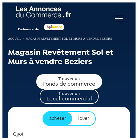
Panneau de gestion des cookies
ACCUEIL
>
MAGASIN REVÊTEMENT SOL ET MURS À VENDRE BEZIERS
Magasin Revêtement Sol et
Murs à vendre Beziers
Trouver un
Fonds de commerce
Trouver un
Local commercial
acheter
louer
Quoi