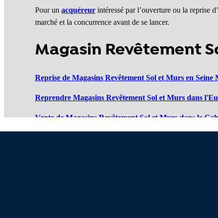
Pour un
acquéreur
intéressé par l’ouverture ou la reprise 
marché et la concurrence avant de se lancer.
Magasin Revêtement So
Reprise de Magasins Revêtement Sol et Murs en Seine 
Reprendre Magasins Revêtement Sol et Murs dans l'Eu
Vente de Magasins Revêtement Sol et Murs dans le Cal
Cession de Magasins Revêtement Sol et Murs dans l'Or
Magasin Revêtement Sol et Murs à vendre dans la Man