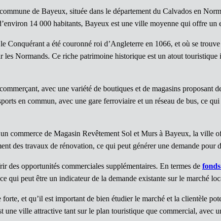
commune de Bayeux, située dans le département du Calvados en Normandie
’environ 14 000 habitants, Bayeux est une ville moyenne qui offre un
le Conquérant a été couronné roi d’Angleterre en 1066, et où se trouv
par les Normands. Ce riche patrimoine historique est un atout touristiqu
ommerçant, avec une variété de boutiques et de magasins proposant des
sports en commun, avec une gare ferroviaire et un réseau de bus, ce qui 
 d’un commerce de Magasin Revêtement Sol et Murs à Bayeux, la ville off
ment des travaux de rénovation, ce qui peut générer une demande pour de
offrir des opportunités commerciales supplémentaires. En termes de
fond
ce qui peut être un indicateur de la demande existante sur le marché loc
orte, et qu’il est important de bien étudier le marché et la clientèle pot
e ville attractive tant sur le plan touristique que commercial, avec u