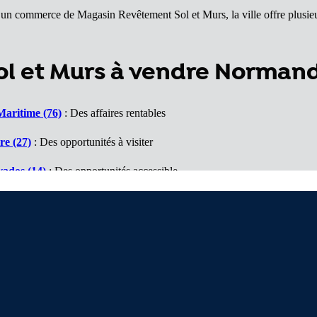
d’un commerce de Magasin Revêtement Sol et Murs, la ville offre plusieur
l et Murs à vendre Norman
Maritime (76)
: Des affaires rentables
re (27)
: Des opportunités à visiter
vados (14)
: Des opportunités accessible
ne (61)
: Un marché porteur
che (50)
: Des affaires à voir