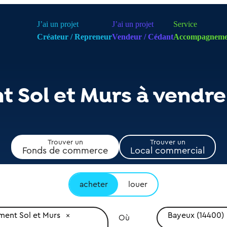
J’ai un projet
J’ai un projet
Service
Créateur / Repreneur
Vendeur / Cédant
Accompagneme
 Sol et Murs à vendr
Trouver un
Trouver un
Fonds de commerce
Local commercial
acheter
louer
ent Sol et Murs
Bayeux (14400)
Où