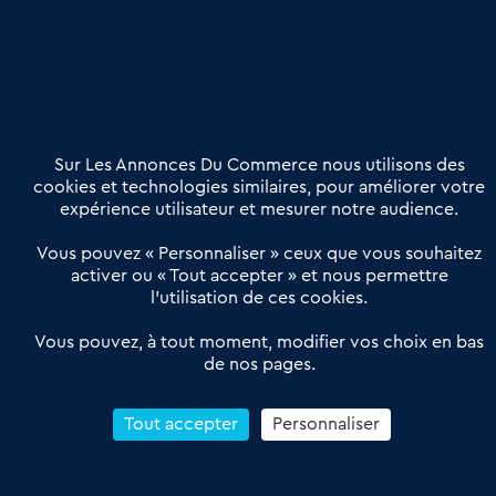
Nous contacter
02 54 56 03 17
Contactez-nous
Villes et Territoires
Notre solution
Offres Pro
Sur Les Annonces Du Commerce nous utilisons des
Actualités
Qui sommes nous ?
cookies et technologies similaires, pour améliorer votre
expérience utilisateur et mesurer notre audience.
Derniers articles
Vous pouvez « Personnaliser » ceux que vous souhaitez
activer ou « Tout accepter » et nous permettre
Réseau 3C : un partenaire national dédié aux transactions
l’utilisation de ces cookies.
d’entreprises et de commerces
Petitscommerces : Un partenariat au service du commerce de
Vous pouvez, à tout moment, modifier vos choix en bas
de nos pages.
proximité et des territoires
1er Baromètre de la transmission de fonds de commerce
Reprendre un Restaurant Rapide
Tout accepter
Personnaliser
Céder son Fonds de Commerce : Comment réussir sa vente
4.6
13 avis Google