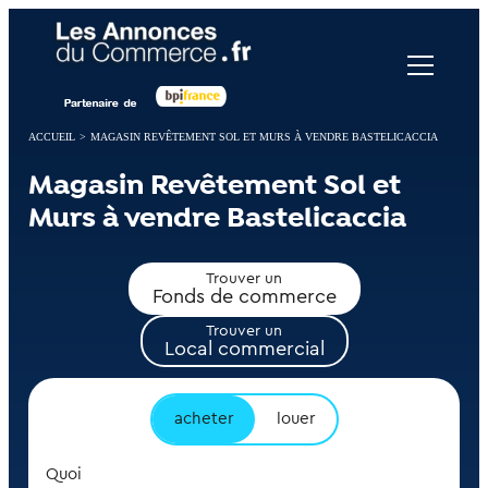
Panneau de gestion des cookies
ACCUEIL
>
MAGASIN REVÊTEMENT SOL ET MURS À VENDRE BASTELICACCIA
Magasin Revêtement Sol et
Murs à vendre Bastelicaccia
Trouver un
Fonds de commerce
Trouver un
Local commercial
acheter
louer
Quoi