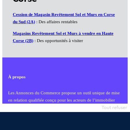
Cession de Magasin Revêtement Sol et Murs en Corse
du Sud (2A)
: Des affaires rentables
Magasins Revêtement Sol et Murs à vendre en Haute
Corse (2B)
: Des opportunités à visiter
À propos
Les Annonces du Commerce propose un outil unique de mise
en relation qualifiée conçu pour les acteurs de l’immobilier
commercial et les collectivités territoriales, simple et intégrant
Tout refuser
une dimension humaine
Publier une annonce
Etre accompagné