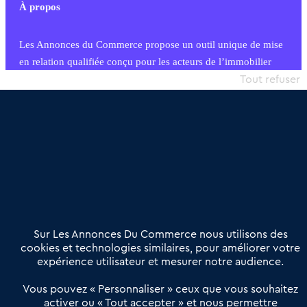
À propos
Les Annonces du Commerce propose un outil unique de mise
en relation qualifiée conçu pour les acteurs de l’immobilier
commercial et les collectivités territoriales, simple et intégrant
Tout refuser
une dimension humaine
Publier une annonce
Etre accompagné
Nous contacter
02 54 56 03 17
Contactez-nous
Villes et Territoires
Notre solution
Offres Pro
Sur Les Annonces Du Commerce nous utilisons des
Actualités
Qui sommes nous ?
cookies et technologies similaires, pour améliorer votre
expérience utilisateur et mesurer notre audience.
Derniers articles
Vous pouvez « Personnaliser » ceux que vous souhaitez
activer ou « Tout accepter » et nous permettre