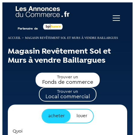
Panneau de gestion des cookies
ACCUEIL
>
MAGASIN REVÊTEMENT SOL ET MURS À VENDRE BAILLARGUES
Magasin Revêtement Sol et
Murs à vendre Baillargues
Trouver un
Fonds de commerce
Trouver un
Local commercial
acheter
louer
Quoi