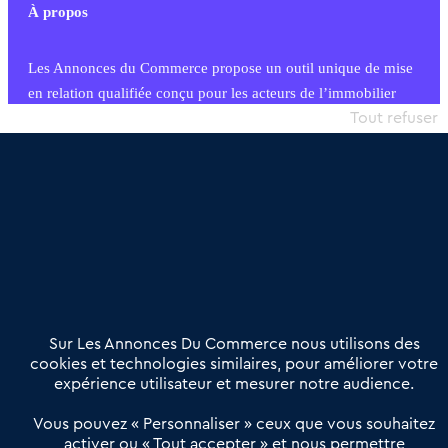
À propos
Les Annonces du Commerce propose un outil unique de mise
en relation qualifiée conçu pour les acteurs de l’immobilier
commercial et les collectivités territoriales, simple et intégrant
Tout refuser
une dimension humaine
Publier une annonce
Etre accompagné
Nous contacter
02 54 56 03 17
Contactez-nous
Villes et Territoires
Notre solution
Offres Pro
Sur Les Annonces Du Commerce nous utilisons des
Actualités
Qui sommes nous ?
cookies et technologies similaires, pour améliorer votre
expérience utilisateur et mesurer notre audience.
Derniers articles
Vous pouvez « Personnaliser » ceux que vous souhaitez
activer ou « Tout accepter » et nous permettre