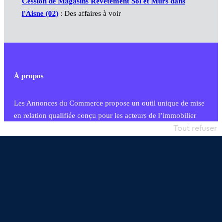
Cession de Magasins Revêtement Sol et Murs dans
l'Aisne (02)
: Des affaires à voir
À propos
Les Annonces du Commerce propose un outil unique de mise
en relation qualifiée conçu pour les acteurs de l’immobilier
commercial et les collectivités territoriales, simple et intégrant
Tout refuser
une dimension humaine
Publier une annonce
Etre accompagné
Nous contacter
02 54 56 03 17
Contactez-nous