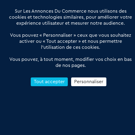
Villes et Territoires
Notre solution
Offres Pro
Sur Les Annonces Du Commerce nous utilisons des
Actualités
Qui sommes nous ?
cookies et technologies similaires, pour améliorer votre
expérience utilisateur et mesurer notre audience.
Derniers articles
Vous pouvez « Personnaliser » ceux que vous souhaitez
activer ou « Tout accepter » et nous permettre
Réseau 3C : un partenaire national dédié aux transactions
l’utilisation de ces cookies.
d’entreprises et de commerces
Petitscommerces : Un partenariat au service du commerce de
Vous pouvez, à tout moment, modifier vos choix en bas
de nos pages.
proximité et des territoires
1er Baromètre de la transmission de fonds de commerce
Reprendre un Restaurant Rapide
Tout accepter
Personnaliser
Céder son Fonds de Commerce : Comment réussir sa vente
4.6
13 avis Google
Conditions Générales de Vente & d’Utilisation
Les Annonces du Commerce 2011-2026 – Tous droits réservés – réalisé