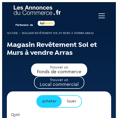
Panneau de gestion des cookies
ACCUEIL
>
MAGASIN REVÊTEMENT SOL ET MURS À VENDRE ARRAS
Magasin Revêtement Sol et
Murs à vendre Arras
Trouver un
Fonds de commerce
Trouver un
Local commercial
acheter
louer
Quoi