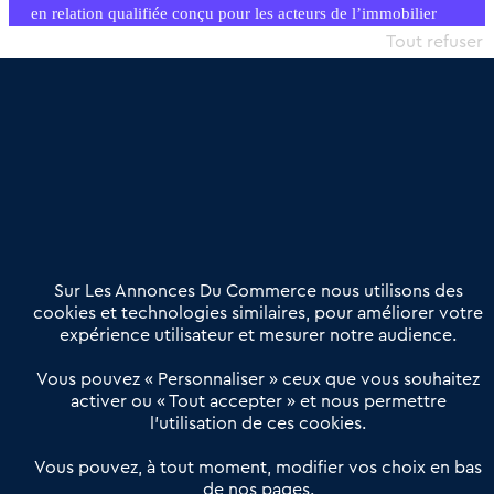
en relation qualifiée conçu pour les acteurs de l’immobilier
commercial et les collectivités territoriales, simple et intégrant
Tout refuser
une dimension humaine
Publier une annonce
Etre accompagné
Nous contacter
02 54 56 03 17
Contactez-nous
Villes et Territoires
Notre solution
Offres Pro
Sur Les Annonces Du Commerce nous utilisons des
Actualités
Qui sommes nous ?
cookies et technologies similaires, pour améliorer votre
expérience utilisateur et mesurer notre audience.
Derniers articles
Vous pouvez « Personnaliser » ceux que vous souhaitez
activer ou « Tout accepter » et nous permettre
Réseau 3C : un partenaire national dédié aux transactions
l’utilisation de ces cookies.
d’entreprises et de commerces
Petitscommerces : Un partenariat au service du commerce de
Vous pouvez, à tout moment, modifier vos choix en bas
de nos pages.
proximité et des territoires