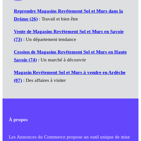
Reprendre Magasins Revêtement Sol et Murs dans la
Drôme (26)
: Travail et bien être
Vente de Magasins Revêtement Sol et Murs en Savoie
(73)
: Un département tendance
Cession de Magasins Revêtement Sol et Murs en Haute
Savoie (74)
: Un marché à découvrir
Magasin Revêtement Sol et Murs à vendre en Ardèche
(07)
: Des affaires à visiter
À propos
Les Annonces du Commerce propose un outil unique de mise