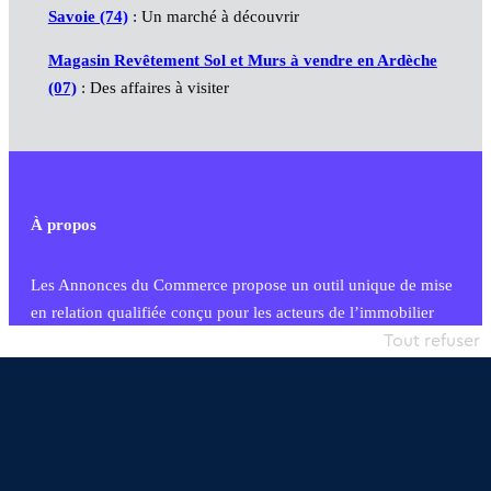
Savoie (74)
: Un marché à découvrir
Magasin Revêtement Sol et Murs à vendre en Ardèche
(07)
: Des affaires à visiter
À propos
Les Annonces du Commerce propose un outil unique de mise
en relation qualifiée conçu pour les acteurs de l’immobilier
commercial et les collectivités territoriales, simple et intégrant
Tout refuser
une dimension humaine
Publier une annonce
Etre accompagné
Nous contacter