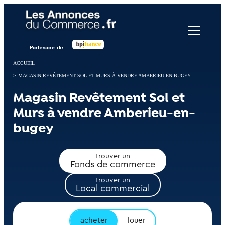
Panneau de gestion des cookies
ACCUEIL
>
MAGASIN REVÊTEMENT SOL ET MURS À VENDRE AMBERIEU-EN-BUGEY
Magasin Revêtement Sol et
Murs à vendre Amberieu-en-
bugey
Trouver un
Fonds de commerce
Trouver un
Local commercial
acheter
louer