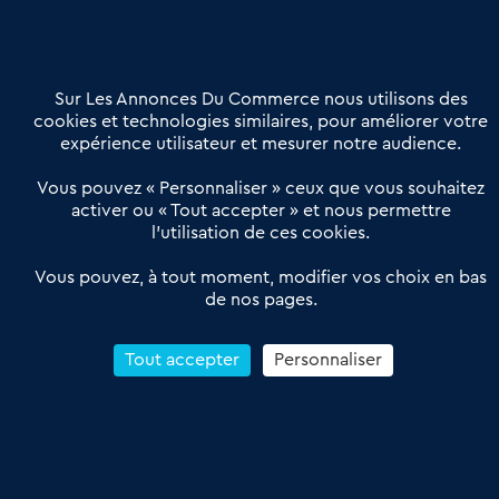
02 54 56 03 17
Contactez-nous
Villes et Territoires
Notre solution
Offres Pro
Sur Les Annonces Du Commerce nous utilisons des
Actualités
Qui sommes nous ?
cookies et technologies similaires, pour améliorer votre
expérience utilisateur et mesurer notre audience.
Derniers articles
Vous pouvez « Personnaliser » ceux que vous souhaitez
activer ou « Tout accepter » et nous permettre
Réseau 3C : un partenaire national dédié aux transactions
l’utilisation de ces cookies.
d’entreprises et de commerces
Petitscommerces : Un partenariat au service du commerce de
Vous pouvez, à tout moment, modifier vos choix en bas
de nos pages.
proximité et des territoires
1er Baromètre de la transmission de fonds de commerce
Reprendre un Restaurant Rapide
Tout accepter
Personnaliser
Céder son Fonds de Commerce : Comment réussir sa vente
4.6
13 avis Google