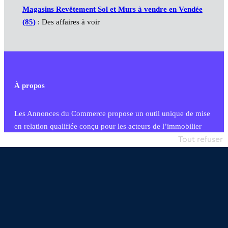
Magasins Revêtement Sol et Murs à vendre en Vendée
(85)
: Des affaires à voir
À propos
Les Annonces du Commerce propose un outil unique de mise
en relation qualifiée conçu pour les acteurs de l’immobilier
commercial et les collectivités territoriales, simple et intégrant
Tout refuser
une dimension humaine
Publier une annonce
Etre accompagné
Nous contacter
02 54 56 03 17