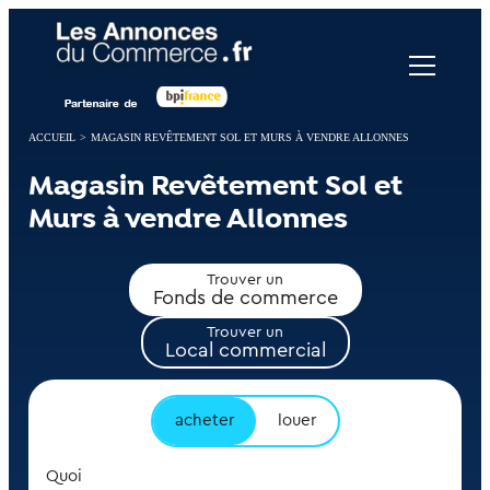
Panneau de gestion des cookies
ACCUEIL
>
MAGASIN REVÊTEMENT SOL ET MURS À VENDRE ALLONNES
Magasin Revêtement Sol et
Murs à vendre Allonnes
Trouver un
Fonds de commerce
Trouver un
Local commercial
acheter
louer
Quoi