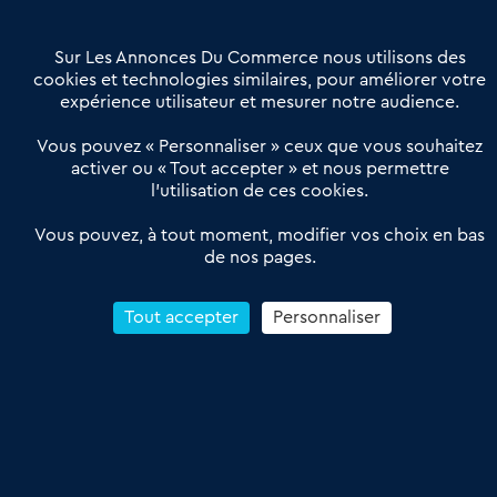
Contactez-nous
Villes et Territoires
Notre solution
Offres Pro
Sur Les Annonces Du Commerce nous utilisons des
Actualités
Qui sommes nous ?
cookies et technologies similaires, pour améliorer votre
expérience utilisateur et mesurer notre audience.
Derniers articles
Vous pouvez « Personnaliser » ceux que vous souhaitez
activer ou « Tout accepter » et nous permettre
Réseau 3C : un partenaire national dédié aux transactions
l’utilisation de ces cookies.
d’entreprises et de commerces
Petitscommerces : Un partenariat au service du commerce de
Vous pouvez, à tout moment, modifier vos choix en bas
de nos pages.
proximité et des territoires
1er Baromètre de la transmission de fonds de commerce
Reprendre un Restaurant Rapide
Tout accepter
Personnaliser
Céder son Fonds de Commerce : Comment réussir sa vente
4.6
13 avis Google
Conditions Générales de Vente & d’Utilisation