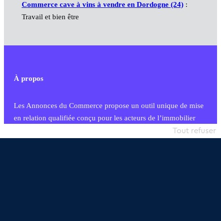
Commerce cave à vins à vendre en Dordogne (24)
:
Travail et bien être
À propos
Les Annonces du Commerce propose un outil unique de mise
en relation qualifiée conçu pour les acteurs de l’immobilier
commercial et les collectivités territoriales, simple et intégrant
Tout refuser
une dimension humaine
Publier une annonce
Etre accompagné
Nous contacter
02 54 56 03 17
Contactez-nous