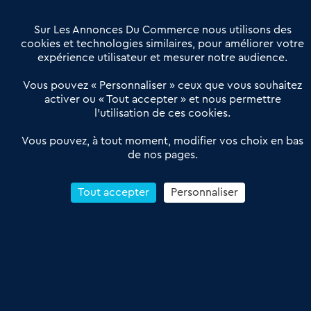
Villes et Territoires
Notre solution
Offres Pro
Sur Les Annonces Du Commerce nous utilisons des
Actualités
Qui sommes nous ?
cookies et technologies similaires, pour améliorer votre
expérience utilisateur et mesurer notre audience.
Derniers articles
Vous pouvez « Personnaliser » ceux que vous souhaitez
activer ou « Tout accepter » et nous permettre
Réseau 3C : un partenaire national dédié aux transactions
l’utilisation de ces cookies.
d’entreprises et de commerces
Petitscommerces : Un partenariat au service du commerce de
Vous pouvez, à tout moment, modifier vos choix en bas
de nos pages.
proximité et des territoires
1er Baromètre de la transmission de fonds de commerce
Reprendre un Restaurant Rapide
Tout accepter
Personnaliser
Céder son Fonds de Commerce : Comment réussir sa vente
4.6
13 avis Google
Conditions Générales de Vente & d’Utilisation
Les Annonces du Commerce 2011-2026 – Tous droits réservés – réalisé