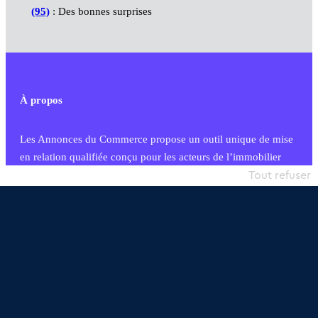
(95)
: Des bonnes surprises
À propos
Les Annonces du Commerce propose un outil unique de mise
en relation qualifiée conçu pour les acteurs de l’immobilier
commercial et les collectivités territoriales, simple et intégrant
Tout refuser
une dimension humaine
Publier une annonce
Etre accompagné
Nous contacter
02 54 56 03 17
Contactez-nous
Villes et Territoires