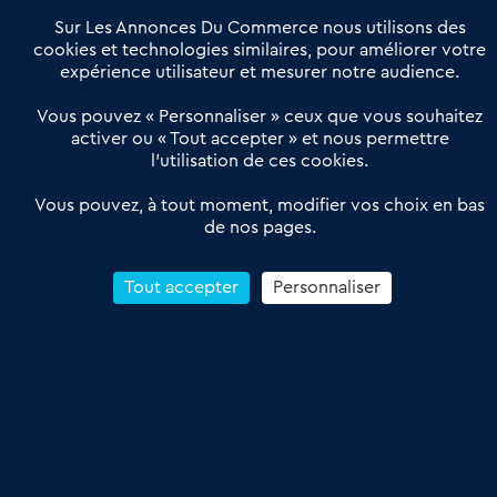
Notre solution
Offres Pro
Sur Les Annonces Du Commerce nous utilisons des
Actualités
Qui sommes nous ?
cookies et technologies similaires, pour améliorer votre
expérience utilisateur et mesurer notre audience.
Derniers articles
Vous pouvez « Personnaliser » ceux que vous souhaitez
activer ou « Tout accepter » et nous permettre
Réseau 3C : un partenaire national dédié aux transactions
l’utilisation de ces cookies.
d’entreprises et de commerces
Petitscommerces : Un partenariat au service du commerce de
Vous pouvez, à tout moment, modifier vos choix en bas
de nos pages.
proximité et des territoires
1er Baromètre de la transmission de fonds de commerce
Reprendre un Restaurant Rapide
Tout accepter
Personnaliser
Céder son Fonds de Commerce : Comment réussir sa vente
4.6
13 avis Google
Conditions Générales de Vente & d’Utilisation
Les Annonces du Commerce 2011-2026 – Tous droits réservés – réalisé