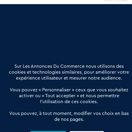
une dimension humaine
Publier une annonce
Etre accompagné
Nous contacter
02 54 56 03 17
Contactez-nous
Villes et Territoires
Notre solution
Offres Pro
Sur Les Annonces Du Commerce nous utilisons des
Actualités
Qui sommes nous ?
cookies et technologies similaires, pour améliorer votre
expérience utilisateur et mesurer notre audience.
Derniers articles
Vous pouvez « Personnaliser » ceux que vous souhaitez
activer ou « Tout accepter » et nous permettre
Réseau 3C : un partenaire national dédié aux transactions
l’utilisation de ces cookies.
d’entreprises et de commerces
Petitscommerces : Un partenariat au service du commerce de
Vous pouvez, à tout moment, modifier vos choix en bas
de nos pages.
proximité et des territoires
1er Baromètre de la transmission de fonds de commerce