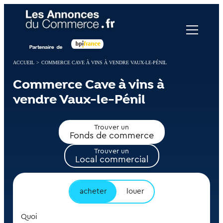
Panneau de gestion des cookies
ACCUEIL
>
COMMERCE CAVE À VINS À VENDRE VAUX-LE-PÉNIL
Commerce Cave à vins à
vendre Vaux-le-Pénil
Trouver un
Fonds de commerce
Trouver un
Local commercial
acheter
louer
Quoi