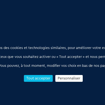
ques (64)
: Un marché à découvrir
ail et bien être
Nous contacter
D
 des cookies et technologies similaires, pour améliorer votre ex
02 54 56 03 17
R
eux que vous souhaitez activer ou « Tout accepter » et nous perm
Contactez-nous
l
d
Villes et Territoires
Notre solution
P
Vous pouvez, à tout moment, modifier vos choix en bas de nos pa
Offres Pro
Actualités
p
Qui sommes nous ?
1
Tout accepter
Personnaliser
R
C