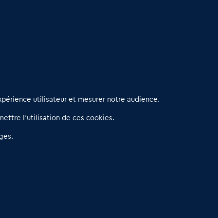
erniers articles
périence utilisateur et mesurer notre audience.
éseau 3C : un partenaire national dédié aux transactions
ettre l’utilisation de ces cookies.
’entreprises et de commerces
etitscommerces : Un partenariat au service du commerce de
ges.
roximité et des territoires
er Baromètre de la transmission de fonds de commerce
eprendre un Restaurant Rapide
éder son Fonds de Commerce : Comment réussir sa vente
4.6
13 avis Google