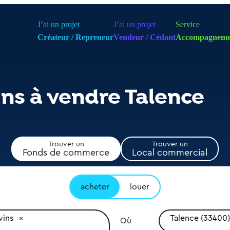
J’ai un projet
J’ai un projet
Service
Créateur / Repreneur
Vendeur / Cédant
Accompagneme
ns à vendre Talence
Trouver un
Trouver un
Fonds de commerce
Local commercial
acheter
louer
vins
Talence (33400)
Où