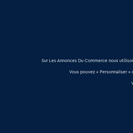
Cessions de Commerces cave à vins en Pyrénées Atlanti
Commerce cave à vins à vendre en Dordogne (24)
: Trav
À propos
Sur Les Annonces Du Commerce nous utilisons
Les Annonces du Commerce propose un outil unique de mise en
Vous pouvez « Personnaliser » c
relation qualifiée conçu pour les acteurs de l’immobilier commercia
et les collectivités territoriales, simple et intégrant une dimension
humaine
Publier une annonce
Etre accompagné