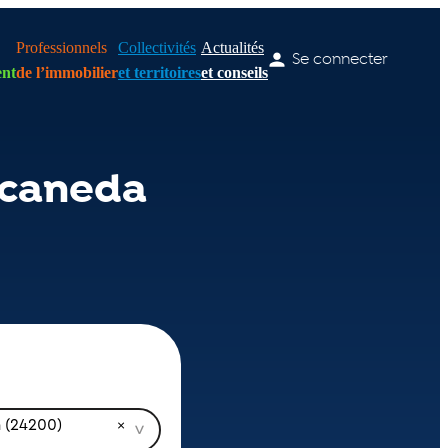
Professionnels
Collectivités
Actualités
Se connecter
nt
de l’immobilier
et territoires
et conseils
-caneda
a (24200)