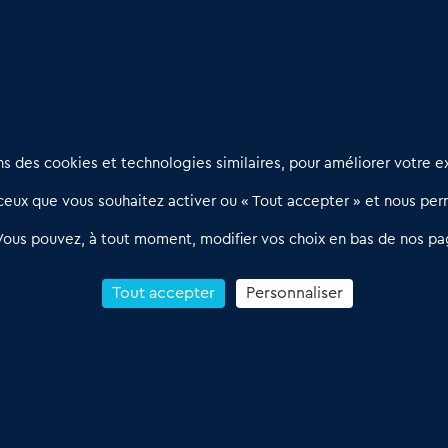
ail et bien être
Nous contacter
D
 des cookies et technologies similaires, pour améliorer votre ex
02 54 56 03 17
R
eux que vous souhaitez activer ou « Tout accepter » et nous perm
Contactez-nous
l
d
Villes et Territoires
Notre solution
P
Vous pouvez, à tout moment, modifier vos choix en bas de nos pa
Offres Pro
Actualités
p
Qui sommes nous ?
1
Tout accepter
Personnaliser
R
C