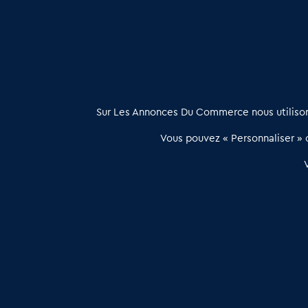
Commerce cave à vins à vendre en Dordogne (24)
: Trav
À propos
Sur Les Annonces Du Commerce nous utilisons
Les Annonces du Commerce propose un outil unique de mise en
Vous pouvez « Personnaliser » c
relation qualifiée conçu pour les acteurs de l’immobilier commercia
et les collectivités territoriales, simple et intégrant une dimension
humaine
Publier une annonce
Etre accompagné