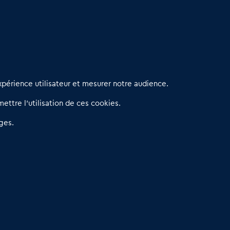
erniers articles
périence utilisateur et mesurer notre audience.
éseau 3C : un partenaire national dédié aux transactions
ettre l’utilisation de ces cookies.
’entreprises et de commerces
etitscommerces : Un partenariat au service du commerce de
ges.
roximité et des territoires
er Baromètre de la transmission de fonds de commerce
eprendre un Restaurant Rapide
éder son Fonds de Commerce : Comment réussir sa vente
4.6
13 avis Google