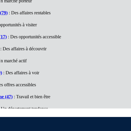
n marché porteur
(79)
: Des affaires rentables
pportunités à visiter
(17)
: Des opportunités accessible
: Des affaires à découvrir
n marché actif
)
: Des affaires à voir
s offres accessibles
e (47)
: Travail et bien être
 Un département tendance
ques (64)
: Un marché à découvrir