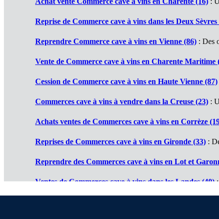
Achat vente Commerce cave à vins en Charente (16)
: U
Reprise de Commerce cave à vins dans les Deux Sèvres 
Reprendre Commerce cave à vins en Vienne (86)
: Des o
Vente de Commerce cave à vins en Charente Maritime 
Cession de Commerce cave à vins en Haute Vienne (87)
Commerces cave à vins à vendre dans la Creuse (23)
: U
Achats ventes de Commerces cave à vins en Corrèze (19
Reprises de Commerces cave à vins en Gironde (33)
: De
Reprendre des Commerces cave à vins en Lot et Garonn
Ventes de Commerces cave à vins dans les Landes (40)
:
Cessions de Commerces cave à vins en Pyrénées Atlanti