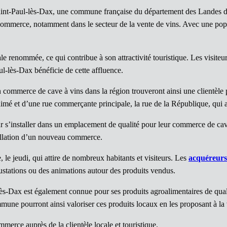
int-Paul-lès-Dax, une commune française du département des Landes da
 commerce, notamment dans le secteur de la vente de vins. Avec une pop
 renommée, ce qui contribue à son attractivité touristique. Les visiteur
aul-lès-Dax bénéficie de cette affluence.
n commerce de cave à vins dans la région trouveront ainsi une clientèle p
mé et d’une rue commerçante principale, la rue de la République, qui at
r s’installer dans un emplacement de qualité pour leur commerce de cave
tallation d’un nouveau commerce.
 jeudi, qui attire de nombreux habitants et visiteurs. Les
acquéreurs
tations ou des animations autour des produits vendus.
lès-Dax est également connue pour ses produits agroalimentaires de qualit
une pourront ainsi valoriser ces produits locaux en les proposant à la v
mmerce auprès de la clientèle locale et touristique.