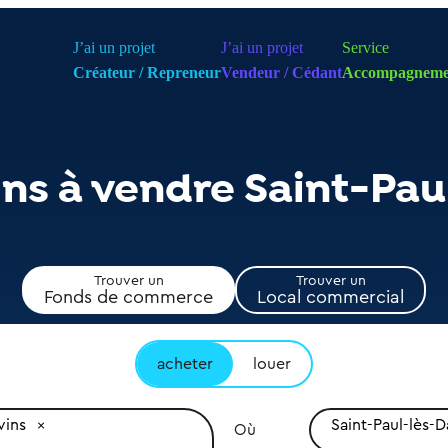
J’ai un projet
J’ai un projet
Service
Créateur / Repreneur
Vendeur / Cédant
Accompagneme
ns à vendre Saint-Pau
Trouver un
Trouver un
Fonds de commerce
Local commercial
acheter
louer
vins
Saint-Paul-lès-
Où