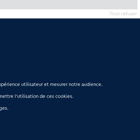
Tout refuser
erniers articles
périence utilisateur et mesurer notre audience.
éseau 3C : un partenaire national dédié aux transactions
ettre l’utilisation de ces cookies.
’entreprises et de commerces
etitscommerces : Un partenariat au service du commerce de
ges.
roximité et des territoires
er Baromètre de la transmission de fonds de commerce
eprendre un Restaurant Rapide
éder son Fonds de Commerce : Comment réussir sa vente