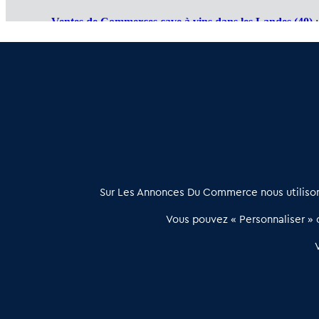
Ventes de Commerces cave à vins dans les Landes (40)
:
Cessions de Commerces cave à vins en Pyrénées Atlanti
Commerce cave à vins à vendre en Dordogne (24)
: Trav
À propos
Sur Les Annonces Du Commerce nous utilisons
Les Annonces du Commerce propose un outil unique de mise en
Vous pouvez « Personnaliser » c
relation qualifiée conçu pour les acteurs de l’immobilier commercia
et les collectivités territoriales, simple et intégrant une dimension
humaine
Publier une annonce
Etre accompagné