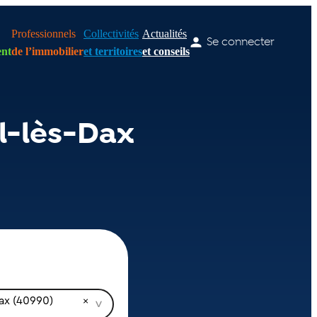
Professionnels
Collectivités
Actualités
Se connecter
nt
de l’immobilier
et territoires
et conseils
l-lès-Dax
Dax (40990)