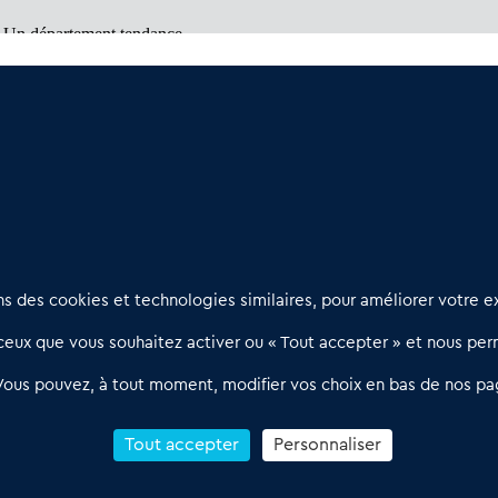
 Un département tendance
ques (64)
: Un marché à découvrir
ail et bien être
Nous contacter
D
 des cookies et technologies similaires, pour améliorer votre ex
02 54 56 03 17
R
eux que vous souhaitez activer ou « Tout accepter » et nous perm
Contactez-nous
l
d
Villes et Territoires
Notre solution
P
Vous pouvez, à tout moment, modifier vos choix en bas de nos pa
Offres Pro
Actualités
p
Qui sommes nous ?
1
Tout accepter
Personnaliser
R
C