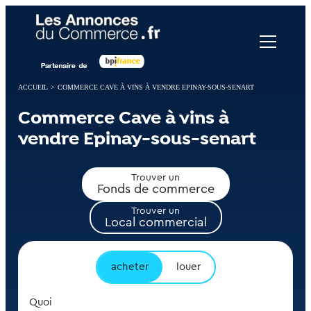
Panneau de gestion des cookies
ACCUEIL
>
COMMERCE CAVE À VINS À VENDRE EPINAY-SOUS-SENART
Commerce Cave à vins à
vendre Epinay-sous-senart
Trouver un
Fonds de commerce
Trouver un
Local commercial
acheter
louer
Quoi