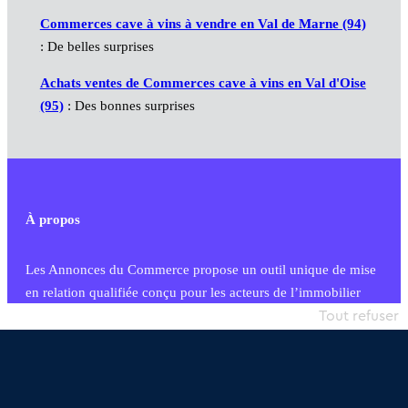
Commerces cave à vins à vendre en Val de Marne (94)
: De belles surprises
Achats ventes de Commerces cave à vins en Val d'Oise
(95)
: Des bonnes surprises
À propos
Les Annonces du Commerce propose un outil unique de mise
en relation qualifiée conçu pour les acteurs de l’immobilier
commercial et les collectivités territoriales, simple et intégrant
Tout refuser
une dimension humaine
Publier une annonce
Etre accompagné