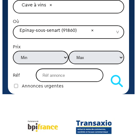
Cave à vins
Où
Epinay-sous-senart (91860)
Prix
Réf
Annonces urgentes