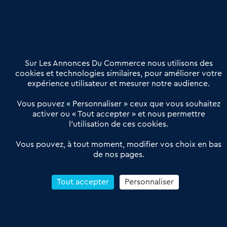
Nous contacter
02 54 56 03 17
Contactez-nous
Villes et Territoires
Notre solution
Offres Pro
Sur Les Annonces Du Commerce nous utilisons des
Actualités
Qui sommes nous ?
cookies et technologies similaires, pour améliorer votre
expérience utilisateur et mesurer notre audience.
Derniers articles
Vous pouvez « Personnaliser » ceux que vous souhaitez
activer ou « Tout accepter » et nous permettre
Réseau 3C : un partenaire national dédié aux transactions
l’utilisation de ces cookies.
d’entreprises et de commerces
Petitscommerces : Un partenariat au service du commerce de
Vous pouvez, à tout moment, modifier vos choix en bas
de nos pages.
proximité et des territoires
1er Baromètre de la transmission de fonds de commerce
Reprendre un Restaurant Rapide
Tout accepter
Personnaliser
Céder son Fonds de Commerce : Comment réussir sa vente
4.6
13 avis Google