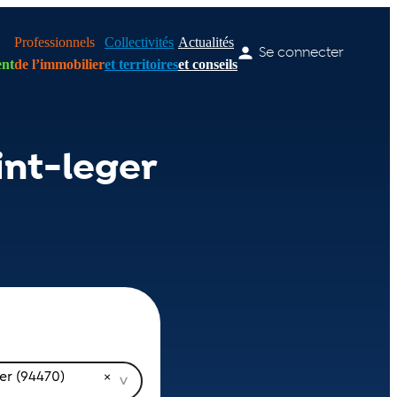
Professionnels
Collectivités
Actualités
Se connecter
nt
de l’immobilier
et territoires
et conseils
int-leger
er (94470)