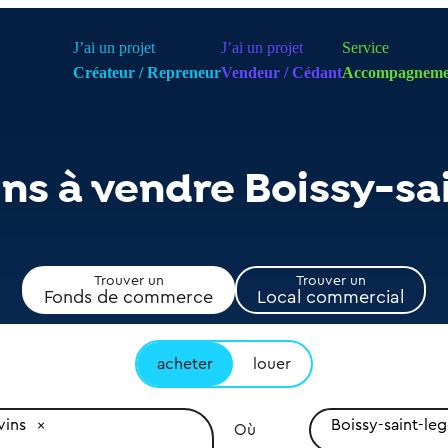
J’ai un projet
J’ai un projet
Service
Créateur / Repreneur
Vendeur / Cédant
Accompagneme
ns à vendre Boissy-sa
Trouver un
Trouver un
Fonds de commerce
Local commercial
acheter
louer
vins
Boissy-saint-leg
Où