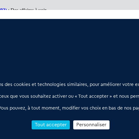
(93)
: Des affaires à voir
 De belles surprises
(95)
: Des bonnes surprises
Nous contacter
D
 des cookies et technologies similaires, pour améliorer votre ex
02 54 56 03 17
R
eux que vous souhaitez activer ou « Tout accepter » et nous perm
Contactez-nous
l
d
Villes et Territoires
Notre solution
P
Vous pouvez, à tout moment, modifier vos choix en bas de nos pa
Offres Pro
Actualités
p
Qui sommes nous ?
1
Tout accepter
Personnaliser
R