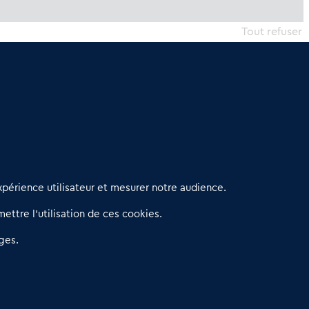
Tout refuser
erniers articles
périence utilisateur et mesurer notre audience.
éseau 3C : un partenaire national dédié aux transactions
ettre l’utilisation de ces cookies.
’entreprises et de commerces
etitscommerces : Un partenariat au service du commerce de
ges.
roximité et des territoires
er Baromètre de la transmission de fonds de commerce
eprendre un Restaurant Rapide