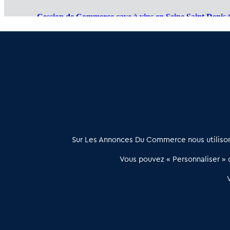
Cession de Commerce cave à vins en Seine Saint Denis 
Commerces cave à vins à vendre en Val de Marne (94)
:
Achats ventes de Commerces cave à vins en Val d'Oise 
À propos
Sur Les Annonces Du Commerce nous utilisons
Les Annonces du Commerce propose un outil unique de mise en
Vous pouvez « Personnaliser » c
relation qualifiée conçu pour les acteurs de l’immobilier commercia
et les collectivités territoriales, simple et intégrant une dimension
humaine
Publier une annonce
Etre accompagné