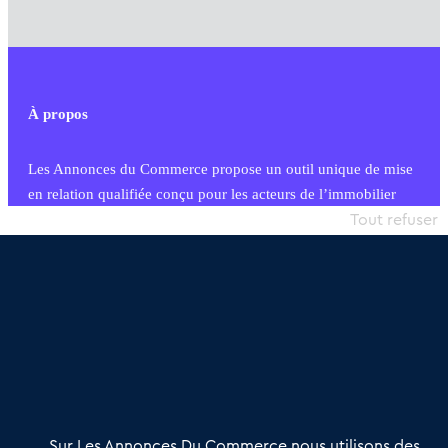
À propos
Les Annonces du Commerce propose un outil unique de mise
en relation qualifiée conçu pour les acteurs de l’immobilier
commercial et les collectivités territoriales, simple et intégrant
Tout refuser
une dimension humaine
Publier une annonce
Etre accompagné
Nous contacter
02 54 56 03 17
Contactez-nous
Villes et Territoires
Notre solution
Offres Pro
Sur Les Annonces Du Commerce nous utilisons des