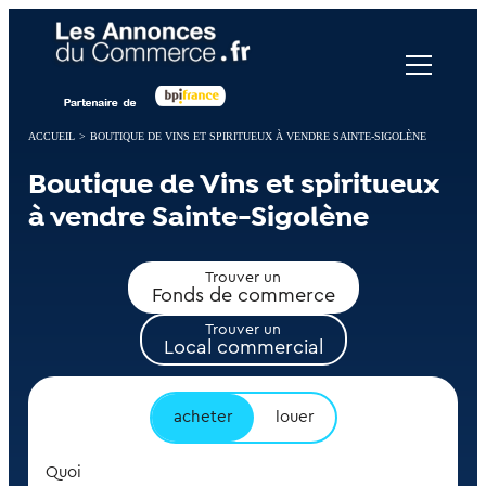
Panneau de gestion des cookies
ACCUEIL
>
BOUTIQUE DE VINS ET SPIRITUEUX À VENDRE SAINTE-SIGOLÈNE
Boutique de Vins et spiritueux
à vendre Sainte-Sigolène
Trouver un
Fonds de commerce
Trouver un
Local commercial
acheter
louer
Quoi