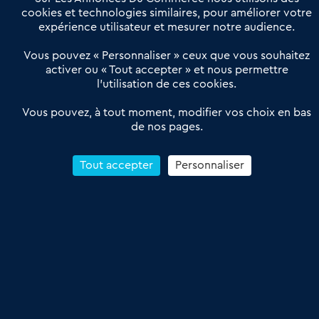
Actualités
Qui sommes nous ?
cookies et technologies similaires, pour améliorer votre
expérience utilisateur et mesurer notre audience.
Derniers articles
Vous pouvez « Personnaliser » ceux que vous souhaitez
activer ou « Tout accepter » et nous permettre
Réseau 3C : un partenaire national dédié aux transactions
l’utilisation de ces cookies.
d’entreprises et de commerces
Petitscommerces : Un partenariat au service du commerce de
Vous pouvez, à tout moment, modifier vos choix en bas
de nos pages.
proximité et des territoires
1er Baromètre de la transmission de fonds de commerce
Reprendre un Restaurant Rapide
Tout accepter
Personnaliser
Céder son Fonds de Commerce : Comment réussir sa vente
4.6
13 avis Google
Conditions Générales de Vente & d’Utilisation
Les Annonces du Commerce 2011-2026 – Tous droits réservés – réalisé
par
Dare Dare