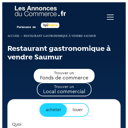
Panneau de gestion des cookies
ACCUEIL
>
RESTAURANT GASTRONOMIQUE À VENDRE SAUMUR
Restaurant gastronomique à
vendre Saumur
Trouver un
Fonds de commerce
Trouver un
Local commercial
acheter
louer
Quoi