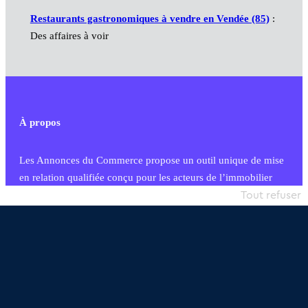
Restaurants gastronomiques à vendre en Vendée (85)
:
Des affaires à voir
À propos
Les Annonces du Commerce propose un outil unique de mise
en relation qualifiée conçu pour les acteurs de l’immobilier
commercial et les collectivités territoriales, simple et intégrant
Tout refuser
une dimension humaine
Publier une annonce
Etre accompagné
Nous contacter
02 54 56 03 17