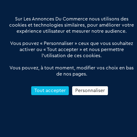
Contactez-nous
Villes et Territoires
Notre solution
Offres Pro
Sur Les Annonces Du Commerce nous utilisons des
Actualités
Qui sommes nous ?
cookies et technologies similaires, pour améliorer votre
expérience utilisateur et mesurer notre audience.
Derniers articles
Vous pouvez « Personnaliser » ceux que vous souhaitez
activer ou « Tout accepter » et nous permettre
Réseau 3C : un partenaire national dédié aux transactions
l’utilisation de ces cookies.
d’entreprises et de commerces
Petitscommerces : Un partenariat au service du commerce de
Vous pouvez, à tout moment, modifier vos choix en bas
de nos pages.
proximité et des territoires
1er Baromètre de la transmission de fonds de commerce
Reprendre un Restaurant Rapide
Tout accepter
Personnaliser
Céder son Fonds de Commerce : Comment réussir sa vente
4.6
13 avis Google
Conditions Générales de Vente & d’Utilisation