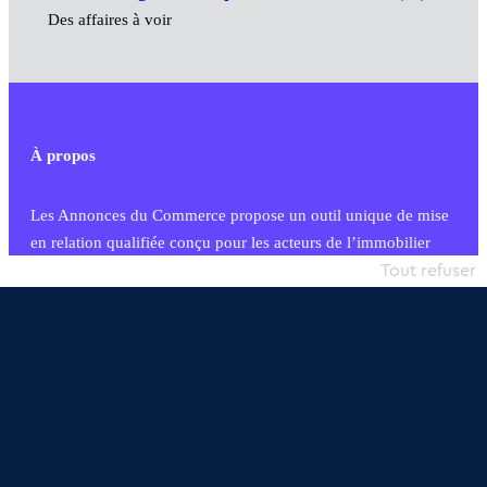
Des affaires à voir
À propos
Les Annonces du Commerce propose un outil unique de mise
en relation qualifiée conçu pour les acteurs de l’immobilier
commercial et les collectivités territoriales, simple et intégrant
Tout refuser
une dimension humaine
Publier une annonce
Etre accompagné
Nous contacter
02 54 56 03 17
Contactez-nous
Villes et Territoires