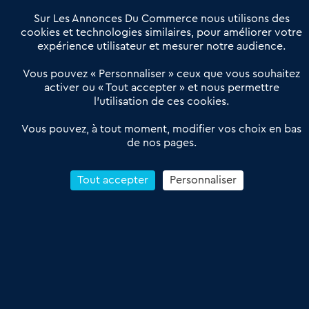
Notre solution
Offres Pro
Sur Les Annonces Du Commerce nous utilisons des
Actualités
Qui sommes nous ?
cookies et technologies similaires, pour améliorer votre
expérience utilisateur et mesurer notre audience.
Derniers articles
Vous pouvez « Personnaliser » ceux que vous souhaitez
activer ou « Tout accepter » et nous permettre
Réseau 3C : un partenaire national dédié aux transactions
l’utilisation de ces cookies.
d’entreprises et de commerces
Petitscommerces : Un partenariat au service du commerce de
Vous pouvez, à tout moment, modifier vos choix en bas
de nos pages.
proximité et des territoires
1er Baromètre de la transmission de fonds de commerce
Reprendre un Restaurant Rapide
Tout accepter
Personnaliser
Céder son Fonds de Commerce : Comment réussir sa vente
4.6
13 avis Google
Conditions Générales de Vente & d’Utilisation
Les Annonces du Commerce 2011-2026 – Tous droits réservés – réalisé