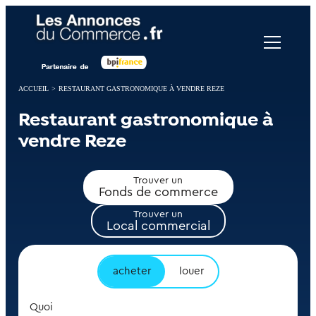
Panneau de gestion des cookies
ACCUEIL
>
RESTAURANT GASTRONOMIQUE À VENDRE REZE
Restaurant gastronomique à
vendre Reze
Trouver un
Fonds de commerce
Trouver un
Local commercial
acheter
louer
Quoi