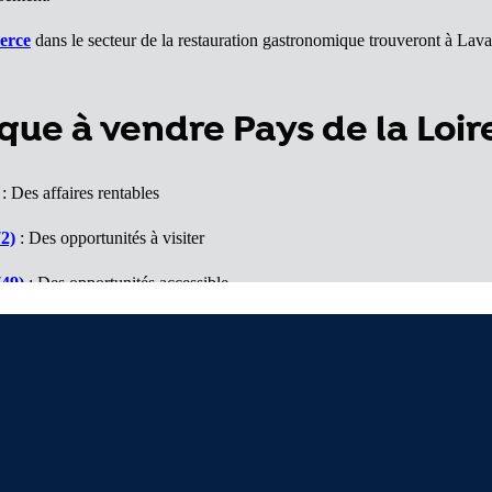
erce
dans le secteur de la restauration gastronomique trouveront à La
ue à vendre Pays de la Loir
: Des affaires rentables
2)
: Des opportunités à visiter
(49)
: Des opportunités accessible
ue (44)
: Un marché porteur
Des affaires à voir