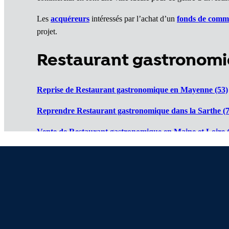
Les
acquéreurs
intéressés par l’achat d’un
fonds de comm
projet.
Restaurant gastronomiq
Reprise de Restaurant gastronomique en Mayenne (53)
Reprendre Restaurant gastronomique dans la Sarthe (7
Vente de Restaurant gastronomique en Maine et Loire 
Cession de Restaurant gastronomique en Loire Atlantiq
Restaurants gastronomiques à vendre en Vendée (85)
: 