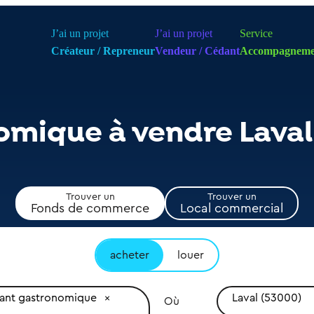
J’ai un projet
J’ai un projet
Service
Créateur / Repreneur
Vendeur / Cédant
Accompagneme
omique à vendre Laval
Trouver un
Trouver un
Fonds de commerce
Local commercial
acheter
louer
rant gastronomique
Laval (53000)
Où