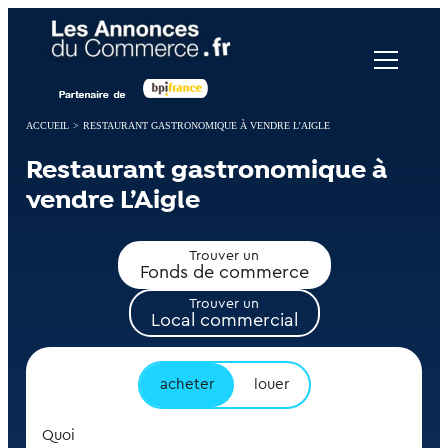
Panneau de gestion des cookies
ACCUEIL
>
RESTAURANT GASTRONOMIQUE À VENDRE L’AIGLE
Restaurant gastronomique à
vendre L’Aigle
Trouver un
Fonds de commerce
Trouver un
Local commercial
acheter
louer
Quoi