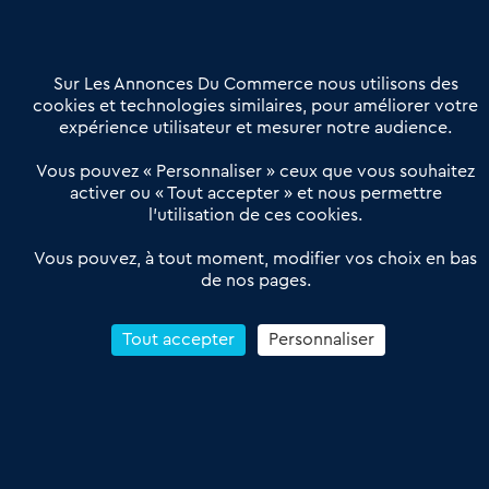
Contactez-nous
Villes et Territoires
Notre solution
Offres Pro
Sur Les Annonces Du Commerce nous utilisons des
Actualités
Qui sommes nous ?
cookies et technologies similaires, pour améliorer votre
expérience utilisateur et mesurer notre audience.
Derniers articles
Vous pouvez « Personnaliser » ceux que vous souhaitez
activer ou « Tout accepter » et nous permettre
Réseau 3C : un partenaire national dédié aux transactions
l’utilisation de ces cookies.
d’entreprises et de commerces
Petitscommerces : Un partenariat au service du commerce de
Vous pouvez, à tout moment, modifier vos choix en bas
de nos pages.
proximité et des territoires
1er Baromètre de la transmission de fonds de commerce
Reprendre un Restaurant Rapide
Tout accepter
Personnaliser
Céder son Fonds de Commerce : Comment réussir sa vente
4.6
13 avis Google