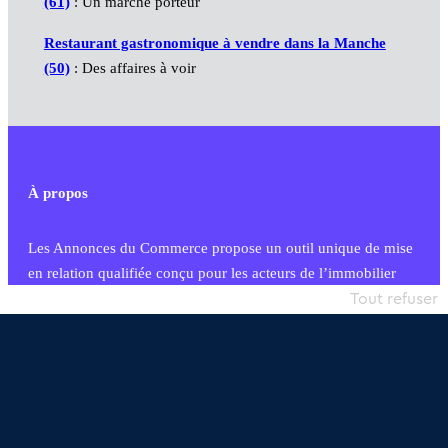
(61)
: Un marché porteur
Restaurant gastronomique à vendre dans la Manche
(50)
: Des affaires à voir
À propos
Les Annonces du Commerce propose un outil unique de mise
en relation qualifiée conçu pour les acteurs de l’immobilier
commercial et les collectivités territoriales, simple et intégrant
Tout refuser
une dimension humaine
Publier une annonce
Etre accompagné
Nous contacter
02 54 56 03 17