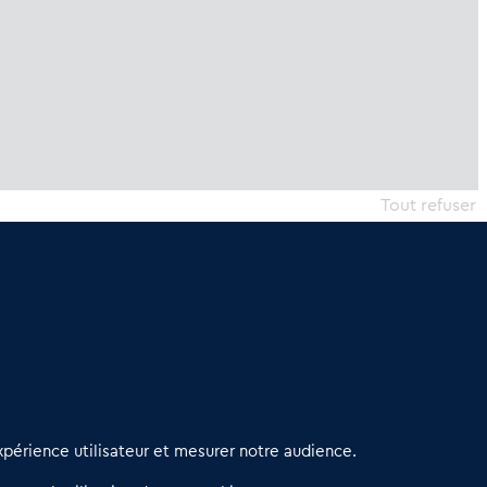
Tout refuser
erniers articles
périence utilisateur et mesurer notre audience.
éseau 3C : un partenaire national dédié aux transactions