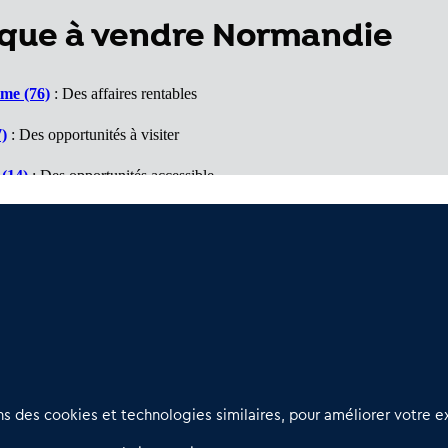
que à vendre Normandie
ime (76)
: Des affaires rentables
)
: Des opportunités à visiter
(14)
: Des opportunités accessible
)
: Un marché porteur
0)
: Des affaires à voir
Nous contacter
D
 des cookies et technologies similaires, pour améliorer votre ex
02 54 56 03 17
R