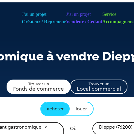
J’ai un projet
J’ai un projet
Service
Créateur / Repreneur
Vendeur / Cédant
Accompagneme
omique à vendre Diep
Trouver un
Trouver un
Fonds de commerce
Local commercial
acheter
louer
rant gastronomique
Dieppe (76200)
Où