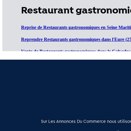
Restaurant gastronomi
Reprise de Restaurants gastronomiques en Seine Marit
Reprendre Restaurants gastronomiques dans l'Eure (27
Vente de Restaurants gastronomiques dans le Calvados 
Cession de Restaurants gastronomiques dans l'Orne (61
Restaurant gastronomique à vendre dans la Manche (5
À propos
Sur Les Annonces Du Commerce nous utilisons
Les Annonces du Commerce propose un outil unique de mise en