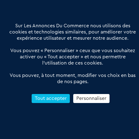
02 54 56 03 17
Contactez-nous
Villes et Territoires
Notre solution
Offres Pro
Sur Les Annonces Du Commerce nous utilisons des
Actualités
Qui sommes nous ?
cookies et technologies similaires, pour améliorer votre
expérience utilisateur et mesurer notre audience.
Derniers articles
Vous pouvez « Personnaliser » ceux que vous souhaitez
activer ou « Tout accepter » et nous permettre
Réseau 3C : un partenaire national dédié aux transactions
l’utilisation de ces cookies.
d’entreprises et de commerces
Petitscommerces : Un partenariat au service du commerce de
Vous pouvez, à tout moment, modifier vos choix en bas
de nos pages.
proximité et des territoires
1er Baromètre de la transmission de fonds de commerce
Reprendre un Restaurant Rapide
Tout accepter
Personnaliser
Céder son Fonds de Commerce : Comment réussir sa vente
4.6
13 avis Google