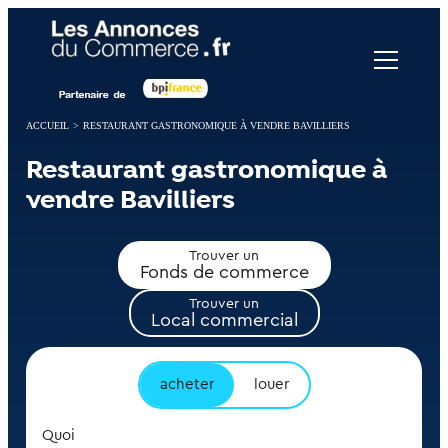
Panneau de gestion des cookies
ACCUEIL
>
RESTAURANT GASTRONOMIQUE À VENDRE BAVILLIERS
Restaurant gastronomique à
vendre Bavilliers
Trouver un
Fonds de commerce
Trouver un
Local commercial
acheter
louer
Quoi