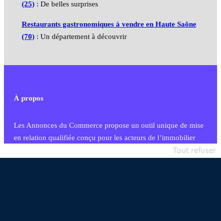
(25)
: De belles surprises
Restaurants gastronomiques à vendre en Haute Saône
(70)
: Un département à découvrir
À propos
Les Annonces du Commerce propose un outil unique de mise
en relation qualifiée conçu pour les acteurs de l’immobilier
commercial et les collectivités territoriales, simple et intégrant
Tout refuser
une dimension humaine
Publier une annonce
Etre accompagné
Nous contacter