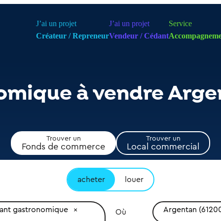
J’ai un projet
J’ai un projet
Service
Créateur / Repreneur
Vendeur / Cédant
Accompagneme
omique à vendre Arge
Trouver un
Trouver un
Fonds de commerce
Local commercial
acheter
louer
rant gastronomique
Argentan (6120
Où