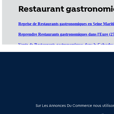
Restaurant gastronomi
Reprise de Restaurants gastronomiques en Seine Marit
Reprendre Restaurants gastronomiques dans l'Eure (27
Vente de Restaurants gastronomiques dans le Calvados 
Cession de Restaurants gastronomiques dans l'Orne (61
Restaurant gastronomique à vendre dans la Manche (5
À propos
Sur Les Annonces Du Commerce nous utilisons
Les Annonces du Commerce propose un outil unique de mise en