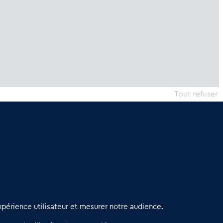
Tout refuser
erniers articles
périence utilisateur et mesurer notre audience.
éseau 3C : un partenaire national dédié aux transactions