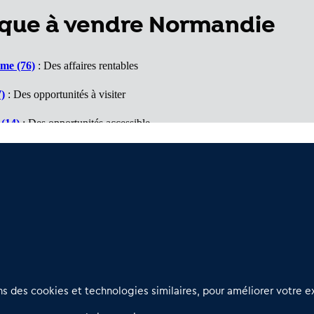
que à vendre Normandie
ime (76)
: Des affaires rentables
)
: Des opportunités à visiter
(14)
: Des opportunités accessible
)
: Un marché porteur
0)
: Des affaires à voir
Nous contacter
D
 des cookies et technologies similaires, pour améliorer votre ex
02 54 56 03 17
R