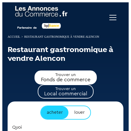
Panneau de gestion des cookies
ACCUEIL
>
RESTAURANT GASTRONOMIQUE À VENDRE ALENCON
Restaurant gastronomique à
vendre Alencon
Trouver un
Fonds de commerce
Trouver un
Local commercial
acheter
louer
Quoi