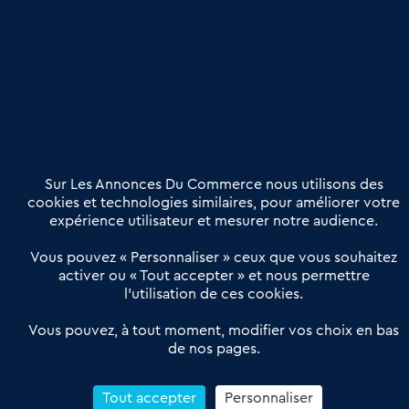
Publier une annonce
Etre accompagné
Nous contacter
02 54 56 03 17
Contactez-nous
Villes et Territoires
Notre solution
Offres Pro
Sur Les Annonces Du Commerce nous utilisons des
Actualités
Qui sommes nous ?
cookies et technologies similaires, pour améliorer votre
expérience utilisateur et mesurer notre audience.
Derniers articles
Vous pouvez « Personnaliser » ceux que vous souhaitez
activer ou « Tout accepter » et nous permettre
Réseau 3C : un partenaire national dédié aux transactions
l’utilisation de ces cookies.
d’entreprises et de commerces
Petitscommerces : Un partenariat au service du commerce de
Vous pouvez, à tout moment, modifier vos choix en bas
de nos pages.
proximité et des territoires
1er Baromètre de la transmission de fonds de commerce
Reprendre un Restaurant Rapide
Tout accepter
Personnaliser